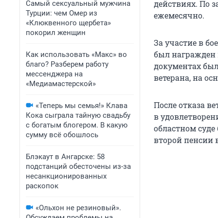
действиях. По з
Самый сексуальный мужчина
Турции: чем Омер из
ежемесячно.
«Клюквенного щербета»
покорил женщин
За участие в бо
был награжден 
Как использовать «Макс» во
благо? Разберем работу
документах бы
мессенджера на
ветерана, на ос
«Медиамастерской»
После отказа ве
«Теперь мы семья!» Клава
Кока сыграла тайную свадьбу
в удовлетворен
с богатым блогером. В какую
областном суде
сумму всё обошлось
второй пенсии 
Блэкаут в Ангарске: 58
подстанций обесточены из-за
несанкционированных
раскопок
«Ольхон не резиновый».
Обсуждаем проблемы на