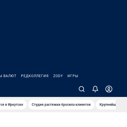
Ы ВАЛЮТ
РЕДКОЛЛЕГИЯ
ZODY
ИГРЫ
ся в Иркутске
Студия растяжки бросила клиентов
Крупнейшие про