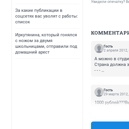
Увидели опечатку? В
За какие публикации в
соцсетях вас уволят с работы:
список
КОММЕНТАР
Иркутянина, который гонялся
с ножом за двумя
школьницами, отправили под
Гость
2 апреля 2012,
домашний арест
А можно в студи
Страна должна зн
- - - 

и пожалуй наибо
ЗАВЕДОМО непра
= Судья нарушил
Гость
что ему \ей за э
29 марта 2012,
1000 рублей???Вы