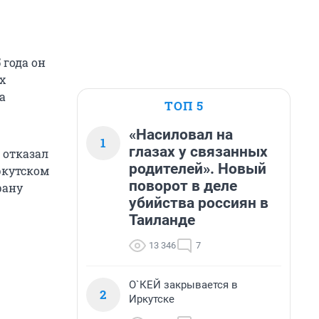
 года он
х
а
ТОП 5
«Насиловал на
1
глазах у связанных
 отказал
родителей». Новый
ркутском
поворот в деле
рану
убийства россиян в
Таиланде
13 346
7
О`КЕЙ закрывается в
2
Иркутске