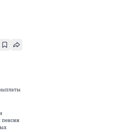
 выплаты
н
й пенсии
вых