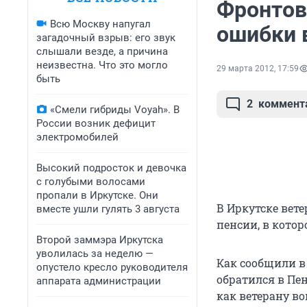
Фронтови
Всю Москву напугал
ошибки 
загадочный взрыв: его звук
слышали везде, а причина
неизвестна. Что это могло
29 марта 2012, 17:59
быть
2
коммент
«Смели гибриды Voyah». В
России возник дефицит
электромобилей
Высокий подросток и девочка
с голубыми волосами
пропали в Иркутске. Они
В Иркутске вет
вместе ушли гулять 3 августа
пенсии, в кото
Второй заммэра Иркутска
уволилась за неделю —
Как сообщили в
опустело кресло руководителя
обратился в Пе
аппарата администрации
как ветерану в