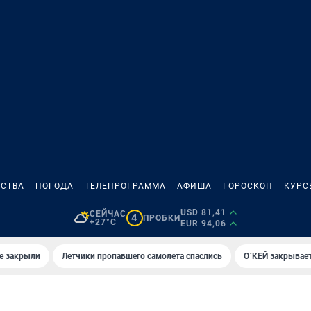
СТВА
ПОГОДА
ТЕЛЕПРОГРАММА
АФИША
ГОРОСКОП
КУРС
USD 81,41
СЕЙЧАС
4
ПРОБКИ
+27°C
EUR 94,06
е закрыли
Летчики пропавшего самолета спаслись
О`КЕЙ закрывает