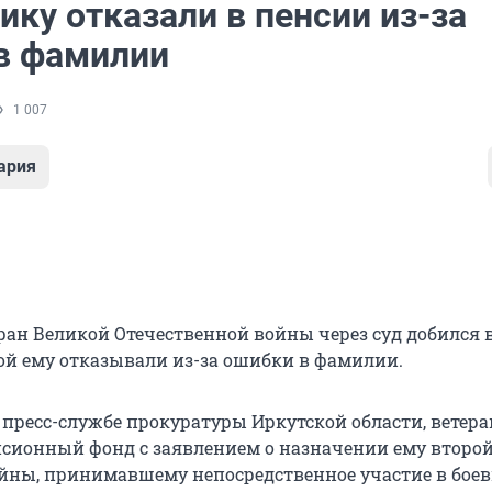
ку отказали в пенсии из-за
в фамилии
1 007
ария
еран Великой Отечественной войны через суд добился
рой ему отказывали из-за ошибки в фамилии.
 пресс-службе прокуратуры Иркутской области, ветера
нсионный фонд с заявлением о назначении ему второ
ойны, принимавшему непосредственное участие в бое