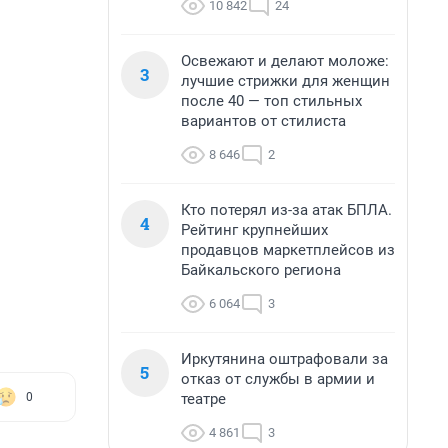
10 842
24
Освежают и делают моложе:
3
лучшие стрижки для женщин
после 40 — топ стильных
вариантов от стилиста
8 646
2
Кто потерял из-за атак БПЛА.
4
Рейтинг крупнейших
продавцов маркетплейсов из
Байкальского региона
6 064
3
Иркутянина оштрафовали за
5
отказ от службы в армии и
театре
0
4 861
3