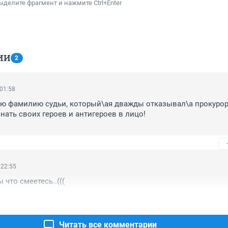
ыделите фрагмент и нажмите Ctrl+Enter
ИИ
2
 01:58
ю фамилию судьи, который\ая дважды отказывал\а прокурору
ать своих героев и антигероев в лицо! 

лее щекотливый вопрос : Выходит , что судья ДВАЖДЫ  выне
вомерные решения. 

 = НЕ ЗНАЕТ ЗАКОН ! 

то было ?
 22:55
 что смеетесь..(((
Читать все комментарии