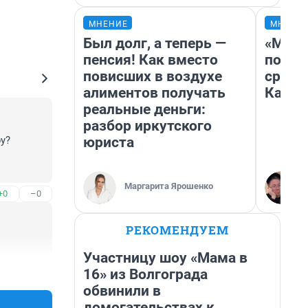
МНЕНИЕ
МНЕНИ
Был долг, а теперь —
«Маши
пенсия! Как вместо
полет
повисших в воздухе
сравн
алиментов получать
Казах
реальные деньги:
разбор иркутского
юриста
? 

с 
Маргарита Ярошенко
+0
–0
РЕКОМЕНДУЕМ
Участницу шоу «Мама в
+0
–0
16» из Волгограда
обвинили в
домогательствах к