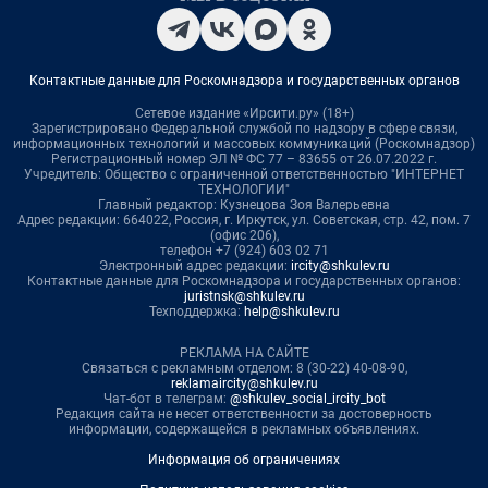
Контактные данные для Роскомнадзора и государственных органов
Сетевое издание «Ирсити.ру» (18+)
Зарегистрировано Федеральной службой по надзору в сфере связи,
информационных технологий и массовых коммуникаций (Роскомнадзор)
Регистрационный номер ЭЛ № ФС 77 – 83655 от 26.07.2022 г.
Учредитель: Общество с ограниченной ответственностью "ИНТЕРНЕТ
ТЕХНОЛОГИИ"
Главный редактор: Кузнецова Зоя Валерьевна
Адрес редакции: 664022, Россия, г. Иркутск, ул. Советская, стр. 42, пом. 7
(офис 206),
телефон +7 (924) 603 02 71
Электронный адрес редакции:
ircity@shkulev.ru
Контактные данные для Роскомнадзора и государственных органов:
juristnsk@shkulev.ru
Техподдержка:
help@shkulev.ru
РЕКЛАМА НА САЙТЕ
Связаться с рекламным отделом: 8 (30-22) 40-08-90,
reklamaircity@shkulev.ru
Чат-бот в телеграм:
@shkulev_social_ircity_bot
Редакция сайта не несет ответственности за достоверность
информации, содержащейся в рекламных объявлениях.
Информация об ограничениях