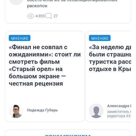
раскопок
4 855
27
МНЕНИЕ
МНЕНИЕ
«Финал не совпал с
«За неделю две
ожиданиями»: стоит ли
были страшные
смотреть фильм
туристка расск
«Старый орел» на
отдыхе в Крым
большом экране —
честная рецензия
Александра Ис
Надежда Губарь
заместитель гл
редактора 63.RU