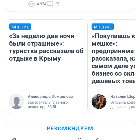
4 874
27
МНЕНИЕ
МНЕНИЕ
«За неделю две ночи
«Покупаешь ко
были страшные»:
мешке»:
туристка рассказала об
предпринимат
отдыхе в Крыму
рассказала, как
самом деле ус
бизнес со скл
дешевых това
Александра Исмайлова
Наталья Шорох
заместитель главного
Открыла кофейн
редактора 63.RU
деньги соцразв
РЕКОМЕНДУЕМ