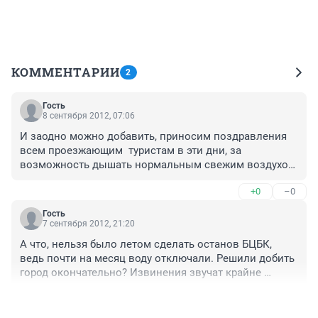
КОММЕНТАРИИ
2
Гость
8 сентября 2012, 07:06
И заодно можно добавить, приносим поздравления 
всем проезжающим  туристам в эти дни, за 
возможность дышать нормальным свежим воздухом 
! 

+0
–0
Крайний цинизм скорее остальные 360 дней в году, 
когда воздух пропитан выбросами и в проезжающих 
Гость
поездах в этом месте предпочитают наглухо 
7 сентября 2012, 21:20
закрывать окна.
А что, нельзя было летом сделать останов БЦБК, 
ведь почти на месяц воду отключали. Решили добить 
город окончательно? Извинения звучат крайне 
цинично, учитывая летнюю ситуацию.. 

+0
–0
Везде 17 сентября тепло включают, а для БЦБК по-
прежнему закон не писан.