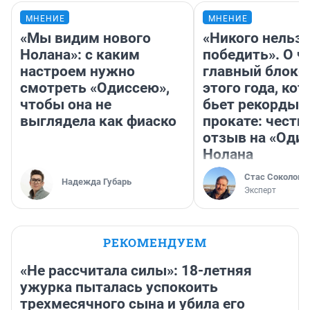
МНЕНИЕ
МНЕНИЕ
«Мы видим нового
«Никого нельз
Нолана»: с каким
победить». О ч
настроем нужно
главный блокб
смотреть «Одиссею»,
этого года, ко
чтобы она не
бьет рекорды 
выглядела как фиаско
прокате: честн
отзыв на «Оди
Нолана
Стас Соколов
Надежда Губарь
Эксперт
РЕКОМЕНДУЕМ
«Не рассчитала силы»: 18-летняя
ужурка пыталась успокоить
трехмесячного сына и убила его