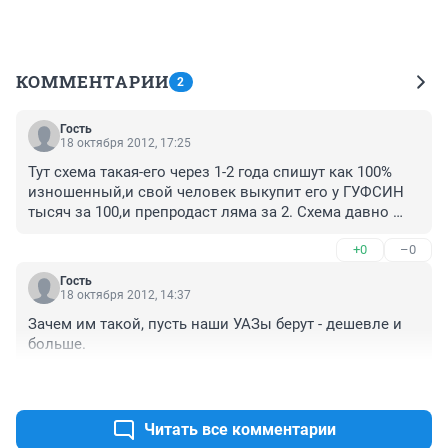
КОММЕНТАРИИ
2
Гость
18 октября 2012, 17:25
Тут схема такая-его через 1-2 года спишут как 100% 
изношенный,и свой человек выкупит его у ГУФСИН 
тысяч за 100,и препродаст ляма за 2. Схема давно 
отработанная,списывают любые вещи и скупают за 
+0
–0
бесценок -платите налоги! Им надо..
Гость
18 октября 2012, 14:37
Зачем им такой, пусть наши УАЗы берут - дешевле и 
больше.
+0
–0
Читать все комментарии