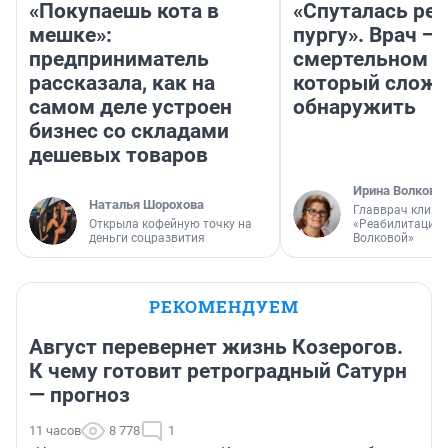
«Покупаешь кота в
«Спуталась реч
мешке»:
пургу». Врач — 
предприниматель
смертельном д
рассказала, как на
который слож
самом деле устроен
обнаружить
бизнес со складами
дешевых товаров
Ирина Волкова
Наталья Шорохова
Главврач клини
Открыла кофейную точку на
«Реабилитация 
деньги соцразвития
Волковой»
РЕКОМЕНДУЕМ
Август перевернет жизнь Козерогов.
К чему готовит ретроградный Сатурн
— прогноз
11 часов
8 778
1