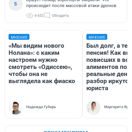
5
происходит после массовой атаки дронов
4 632
Обсудить
МНЕНИЕ
МНЕНИЕ
«Мы видим нового
Был долг, а те
Нолана»: с каким
пенсия! Как вм
настроем нужно
повисших в во
смотреть «Одиссею»,
алиментов пол
чтобы она не
реальные день
выглядела как фиаско
разбор иркутск
юриста
Надежда Губарь
Маргарита Яро