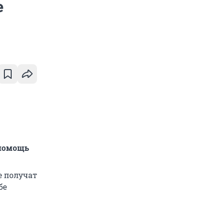
е
дпомощь
е получат
бе