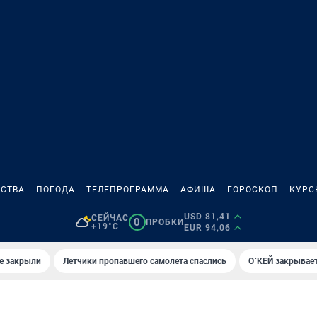
СТВА
ПОГОДА
ТЕЛЕПРОГРАММА
АФИША
ГОРОСКОП
КУРС
USD 81,41
СЕЙЧАС
0
ПРОБКИ
+19°C
EUR 94,06
е закрыли
Летчики пропавшего самолета спаслись
О`КЕЙ закрывает