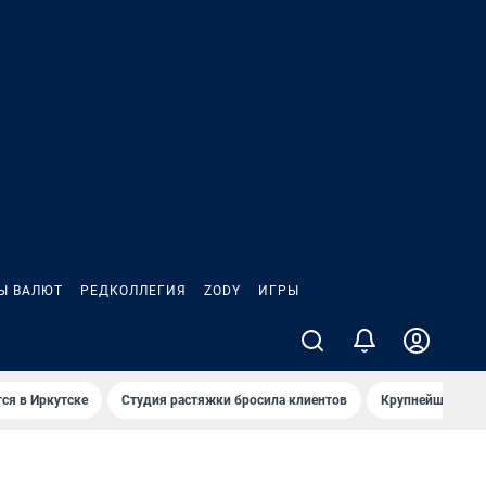
Ы ВАЛЮТ
РЕДКОЛЛЕГИЯ
ZODY
ИГРЫ
ся в Иркутске
Студия растяжки бросила клиентов
Крупнейшие про