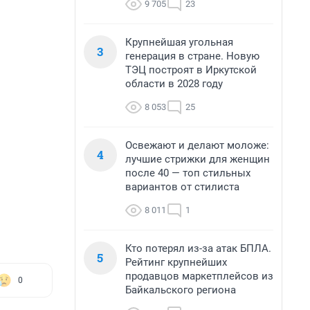
9 705
23
Крупнейшая угольная
3
генерация в стране. Новую
ТЭЦ построят в Иркутской
области в 2028 году
8 053
25
Освежают и делают моложе:
4
лучшие стрижки для женщин
после 40 — топ стильных
вариантов от стилиста
8 011
1
Кто потерял из-за атак БПЛА.
5
Рейтинг крупнейших
продавцов маркетплейсов из
0
Байкальского региона