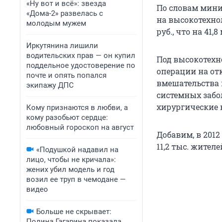
«Ну вот и всё»: звезда
По словам мини
«Дома-2» развелась с
на высокотехно
молодым мужем
руб., что на 41,
Иркутянина лишили
водительских прав — он купил
Под высокотех
поддельное удостоверение по
операции на от
почте и опять попался
вмешательства 
экипажу ДПС
системных забо
хирургические 
Кому признаются в любви, а
кому разобьют сердце:
любовный гороскоп на август
Добавим, в 201
11,2 тыс. жител
«Подушкой надавил на
лицо, чтобы не кричала»:
жених убил модель и год
возил ее труп в чемодане —
видео
Больше не скрывает:
Полина Гагарина показала