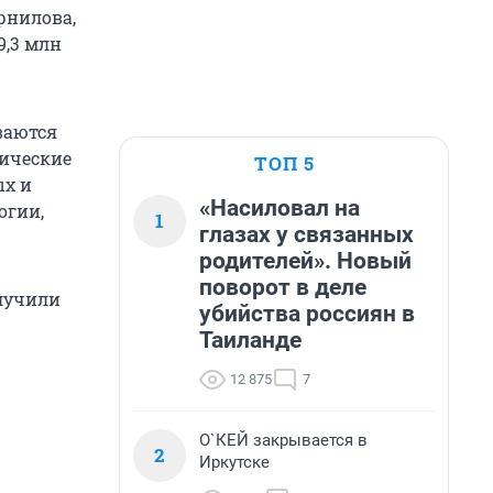
рнилова,
9,3 млн
ваются
гические
ТОП 5
ых и
«Насиловал на
огии,
1
глазах у связанных
родителей». Новый
поворот в деле
лучили
убийства россиян в
Таиланде
12 875
7
О`КЕЙ закрывается в
2
Иркутске