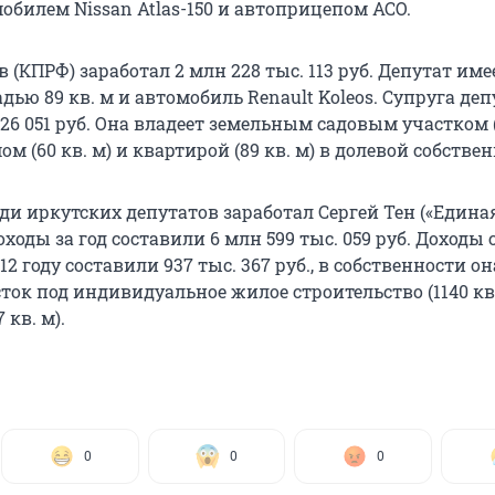
обилем Nissan Atlas-150 и автоприцепом АСО.
 (КПРФ) заработал 2 млн 228 тыс. 113 руб. Депутат име
ью 89 кв. м и автомобиль Renault Koleos. Супруга деп
126 051 руб. Она владеет земельным садовым участком (
ом (60 кв. м) и квартирой (89 кв. м) в долевой собстве
ди иркутских депутатов заработал Сергей Тен («Едина
доходы за год составили 6 млн 599 тыс. 059 руб. Доходы
12 году составили 937 тыс. 367 руб., в собственности о
ок под индивидуальное жилое строительство (1140 кв.
 кв. м).
0
0
0