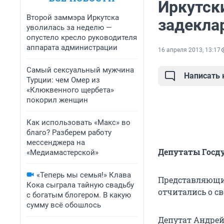
Иркутск
Второй заммэра Иркутска
задеклар
уволилась за неделю —
опустело кресло руководителя
аппарата администрации
16 апреля 2013, 13:17
Самый сексуальный мужчина
Написать
Турции: чем Омер из
«Клюквенного щербета»
покорил женщин
Как использовать «Макс» во
благо? Разберем работу
мессенджера на
Депутаты Госду
«Медиамастерской»
«Теперь мы семья!» Клава
Представляющие
Кока сыграла тайную свадьбу
отчитались о св
с богатым блогером. В какую
сумму всё обошлось
Депутат Андрей