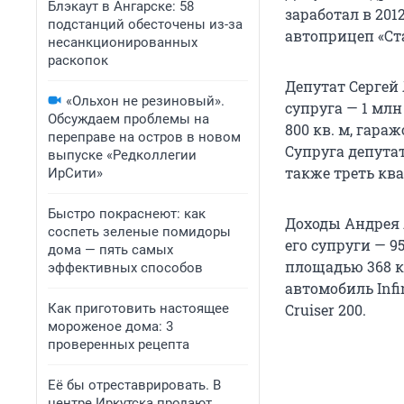
Блэкаут в Ангарске: 58
заработал в 2012
подстанций обесточены из-за
автоприцеп «Ст
несанкционированных
раскопок
Депутат Сергей Л
«Ольхон не резиновый».
супруга — 1 млн
Обсуждаем проблемы на
800 кв. м, гара
переправе на остров в новом
Супруга депутат
выпуске «Редколлегии
также треть кв
ИрСити»
Быстро покраснеют: как
Доходы Андрея Л
соспеть зеленые помидоры
его супруги — 9
дома — пять самых
площадью 368 кв
эффективных способов
автомобиль Infin
Как приготовить настоящее
Cruiser 200.
мороженое дома: 3
проверенных рецепта
Её бы отреставрировать. В
центре Иркутска продают