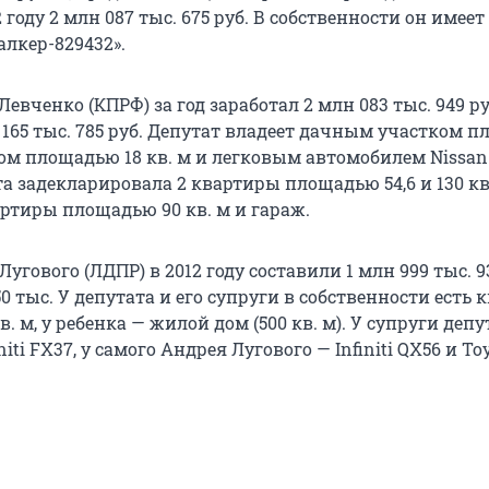
 году 2 млн 087 тыс. 675 руб. В собственности он имеет
алкер-829432».
евченко (КПРФ) за год заработал 2 млн 083 тыс. 949 руб
 165 тыс. 785 руб. Депутат владеет дачным участком 
жом площадью 18 кв. м и легковым автомобилем Nissan
а задекларировала 2 квартиры площадью 54,6 и 130 кв.
артиры площадью 90 кв. м и гараж.
угового (ЛДПР) в 2012 году составили 1 млн 999 тыс. 93
50 тыс. У депутата и его супруги в собственности есть 
. м, у ребенка — жилой дом (500 кв. м). У супруги депу
iti FX37, у самого Андрея Лугового — Infiniti QX56 и To