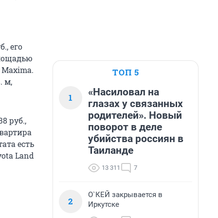
., его
площадью
 Maxima.
ТОП 5
 м,
«Насиловал на
1
глазах у связанных
родителей». Новый
8 руб.,
поворот в деле
квартира
убийства россиян в
тата есть
Таиланде
yota Land
13 311
7
О`КЕЙ закрывается в
2
Иркутске