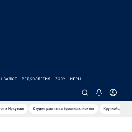
Ы ВАЛЮТ
РЕДКОЛЛЕГИЯ
ZODY
ИГРЫ
ся в Иркутске
Студия растяжки бросила клиентов
Крупнейшие про