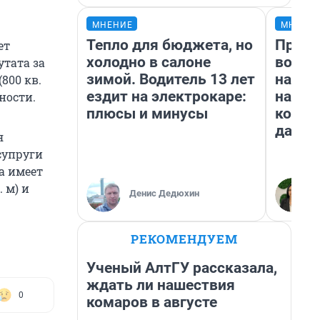
МНЕНИЕ
МНЕНИ
Тепло для бюджета, но
Прода
ет
холодно в салоне
возьм
утата за
зимой. Водитель 13 лет
нам г
800 кв.
ездит на электрокаре:
налог
нности.
плюсы и минусы
косне
даже 
я
 супруги
на имеет
 м) и
Денис Дедюхин
РЕКОМЕНДУЕМ
Ученый АлтГУ рассказала,
ждать ли нашествия
0
комаров в августе