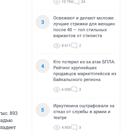
10 794
24
Освежают и делают моложе:
3
лучшие стрижки для женщин
после 40 — топ стильных
вариантов от стилиста
8 611
2
Кто потерял из-за атак БПЛА.
4
Рейтинг крупнейших
продавцов маркетплейсов из
Байкальского региона
6 038
3
Иркутянина оштрафовали за
5
отказ от службы в армии и
тыс. 893
театре
щадью
владеет
4 853
3