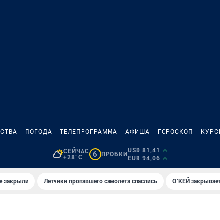
СТВА
ПОГОДА
ТЕЛЕПРОГРАММА
АФИША
ГОРОСКОП
КУРС
USD 81,41
СЕЙЧАС
6
ПРОБКИ
+28°C
EUR 94,06
е закрыли
Летчики пропавшего самолета спаслись
О`КЕЙ закрывает