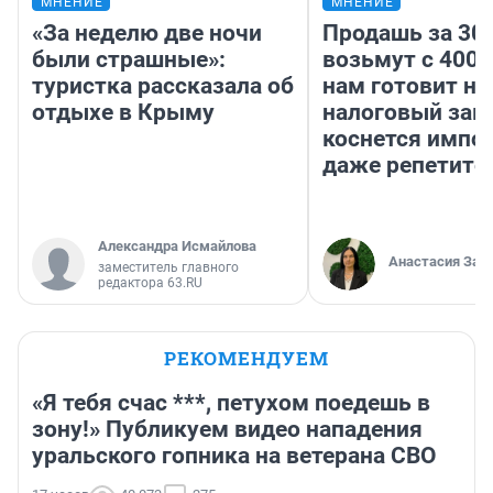
МНЕНИЕ
МНЕНИЕ
«За неделю две ночи
Продашь за 300
были страшные»:
возьмут с 4000
туристка рассказала об
нам готовит н
отдыхе в Крыму
налоговый зако
коснется импор
даже репетито
Александра Исмайлова
Анастасия Зав
заместитель главного
редактора 63.RU
РЕКОМЕНДУЕМ
«Я тебя счас ***, петухом поедешь в
зону!» Публикуем видео нападения
уральского гопника на ветерана СВО