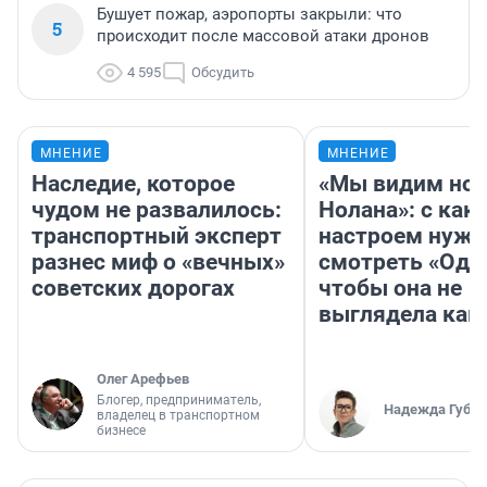
Бушует пожар, аэропорты закрыли: что
5
происходит после массовой атаки дронов
4 595
Обсудить
МНЕНИЕ
МНЕНИЕ
Наследие, которое
«Мы видим нов
чудом не развалилось:
Нолана»: с как
транспортный эксперт
настроем нужн
разнес миф о «вечных»
смотреть «Оди
советских дорогах
чтобы она не
выглядела как
Олег Арефьев
Блогер, предприниматель,
Надежда Губар
владелец в транспортном
бизнесе