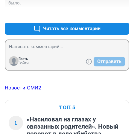
было.
сажать нужно таких горе водителей, для которых 
правила не писаны!! Ещё не известно чем бы 
+0
–2
закончился такой фортель , не попади легковушка 
под колесо, автобус то рейсовый, полный людей!!!!
Читать все комментарии
Гость
Отправить
Войти
Новости СМИ2
ТОП 5
«Насиловал на глазах у
1
связанных родителей». Новый
поворот в деле убийства