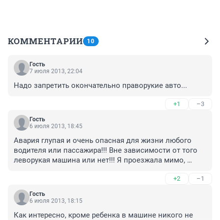
КОММЕНТАРИИ
10
Гость
7 июля 2013, 22:04
Надо запретить окончательно праворукие авто...
+1
–3
Гость
6 июля 2013, 18:45
Авария глупая и очень опасная для жизни любого 
водителя или пассажира!!! Вне зависимости от того 
леворукая машина или нет!!! Я проезжала мимо, 
когда уже всё случилось, полоса движения правая, 
+2
–1
Камаз нарушил разметку и сделал поворот, 
легковушку развернуло, под бампером у Камаза 
Гость
легковушка до самого стекла, а водитель зажат, и 
6 июля 2013, 18:15
можно догадываться о состоянии здоровья 
Как интересно, кроме ребенка в машине никого не 
водителя!!Страшно!!! Вот когда хочется сказать ---