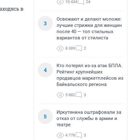
10 434
24
аходясь в
Освежают и делают моложе:
3
лучшие стрижки для женщин
после 40 — топ стильных
вариантов от стилиста
8 389
2
Кто потерял из-за атак БПЛА.
4
Рейтинг крупнейших
продавцов маркетплейсов из
Байкальского региона
5 882
3
Иркутянина оштрафовали за
5
отказ от службы в армии и
театре
4 778
3