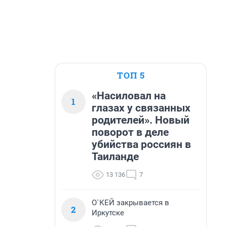
ТОП 5
«Насиловал на
1
глазах у связанных
родителей». Новый
поворот в деле
убийства россиян в
Таиланде
13 136
7
О`КЕЙ закрывается в
2
Иркутске