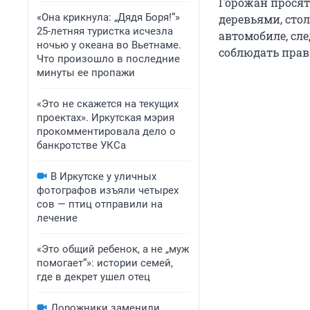
Горожан просят
«Она крикнула: „Дядя Боря!“»
деревьями, сто
25-летняя туристка исчезла
автомобиле, сле
ночью у океана во Вьетнаме.
соблюдать прав
Что произошло в последние
минуты ее пропажи
«Это не скажется на текущих
проектах». Иркутская мэрия
прокомментировала дело о
банкротстве УКСа
В Иркутске у уличных
фотографов изъяли четырех
сов — птиц отправили на
лечение
«Это общий ребенок, а не „муж
помогает“»: истории семей,
где в декрет ушел отец
Дорожники заменили