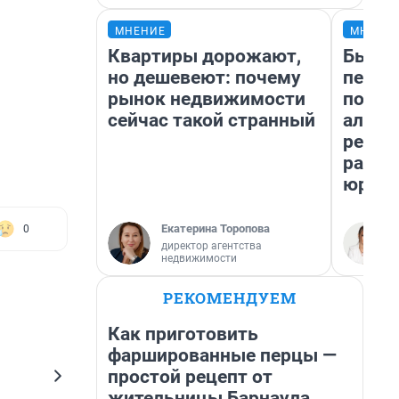
МНЕНИЕ
МНЕНИ
Квартиры дорожают,
Был до
но дешевеют: почему
пенси
рынок недвижимости
повис
сейчас такой странный
алиме
реаль
разбо
юрист
Екатерина Торопова
0
директор агентства
недвижимости
РЕКОМЕНДУЕМ
Как приготовить
фаршированные перцы —
простой рецепт от
жительницы Барнаула