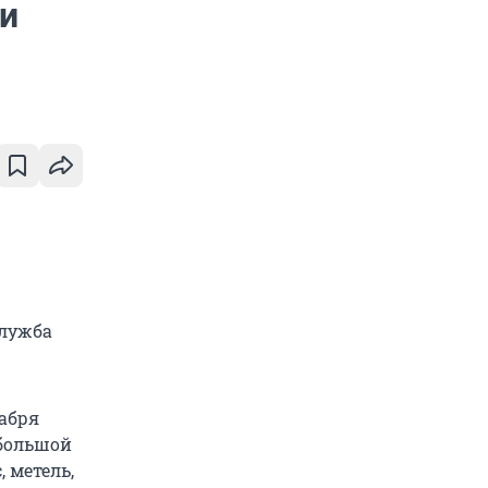
и
служба
кабря
ебольшой
, метель,