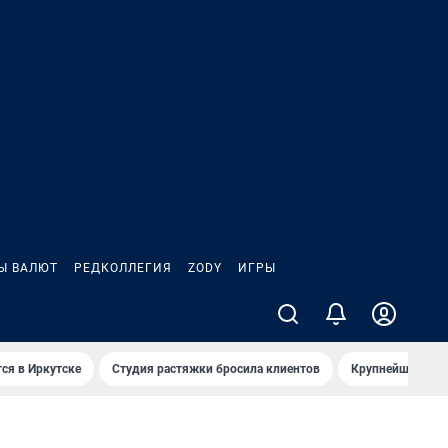
Ы ВАЛЮТ
РЕДКОЛЛЕГИЯ
ZODY
ИГРЫ
ся в Иркутске
Студия растяжки бросила клиентов
Крупнейшие про