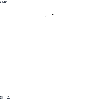
очью
–3…–5
о –2.