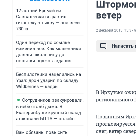
Штормов
12-летний Еремей из
ветер
Савватеевки вырастил
гигантскую тыкву — она весит
730 кг
2 декабря 2013, 15:37
Один переход по ссылке
Написать
изменил всё. Как мошенники
довели школьницу до
попытки поджога здания
Беспилотники нацелились на
Урал: дрон ударил по складу
Wildberries — кадры
В Иркутске ожи
регионального 
Сотрудников эвакуировали,
в небе столб дыма. В
Екатеринбурге крупный склад
По данным Иркут
атаковали БПЛА — онлайн
прогнозируется
снег, ветер сев
Вам обязаны повысить