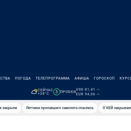
СТВА
ПОГОДА
ТЕЛЕПРОГРАММА
АФИША
ГОРОСКОП
КУРС
USD 81,41
СЕЙЧАС
3
ПРОБКИ
+28°C
EUR 94,06
е закрыли
Летчики пропавшего самолета спаслись
О`КЕЙ закрывает