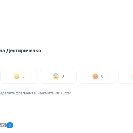
на Дестириченко
0
0
0
ыделите фрагмент и нажмите Ctrl+Enter
ИИ
0