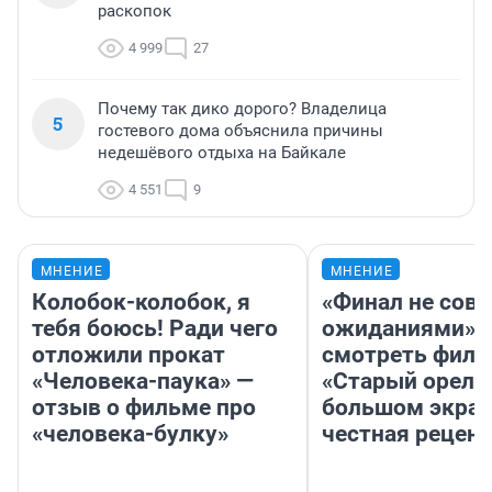
раскопок
4 999
27
Почему так дико дорого? Владелица
5
гостевого дома объяснила причины
недешёвого отдыха на Байкале
4 551
9
МНЕНИЕ
МНЕНИЕ
Колобок-колобок, я
«Финал не совп
тебя боюсь! Ради чего
ожиданиями»: 
отложили прокат
смотреть фил
«Человека-паука» —
«Старый орел» 
отзыв о фильме про
большом экран
«человека-булку»
честная рецен