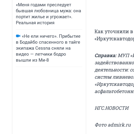
«Меня годами преследует
бывшая любовница мужа: она
портит жилье и угрожает».
Реальная история
Как уточнили в
«Не ели ничего». Прибытие
«Иркутскавтодор
в Бодайбо спасенного в тайге
экипажа Cessna сняли на
видео — летчики бодро
Справка:
МУП «И
вышли из Ми-8
задействованно
деятельности: с
систем ливнево
«Иркутскавтодо
асфальтобетонн
НГС.НОВОСТИ
Фото admirk.ru