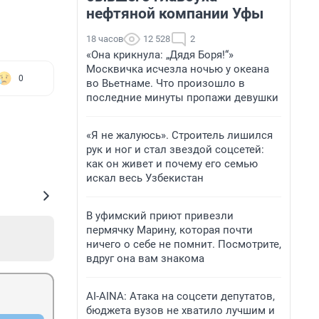
нефтяной компании Уфы
18 часов
12 528
2
«Она крикнула: „Дядя Боря!“»
Москвичка исчезла ночью у океана
0
во Вьетнаме. Что произошло в
последние минуты пропажи девушки
«Я не жалуюсь». Строитель лишился
рук и ног и стал звездой соцсетей:
как он живет и почему его семью
искал весь Узбекистан
В уфимский приют привезли
пермячку Марину, которая почти
ничего о себе не помнит. Посмотрите,
вдруг она вам знакома
AI-AINA: Атака на соцсети депутатов,
бюджета вузов не хватило лучшим и