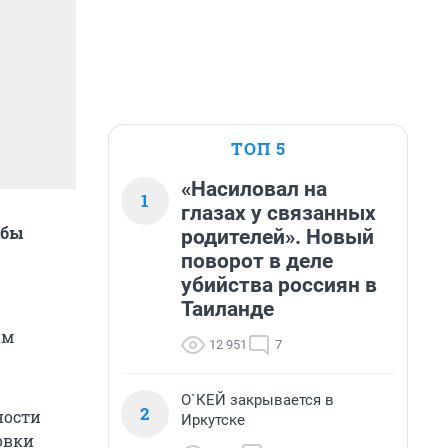
ТОП 5
«Насиловал на
1
глазах у связанных
жбы
родителей». Новый
поворот в деле
убийства россиян в
Таиланде
им
12 951
7
О`КЕЙ закрывается в
2
ности
Иркутске
овки