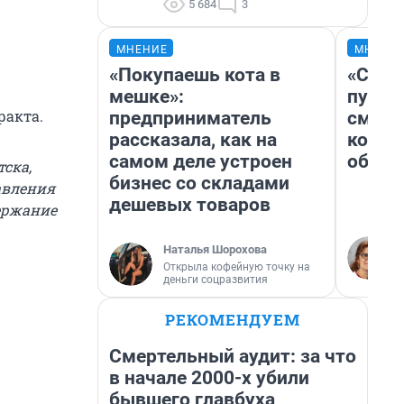
5 684
3
МНЕНИЕ
МНЕНИ
«Покупаешь кота в
«Спут
мешке»:
пургу»
ракта.
предприниматель
смерт
рассказала, как на
котор
самом деле устроен
обнар
ска,
бизнес со складами
авления
дешевых товаров
держание
Наталья Шорохова
Открыла кофейную точку на
деньги соцразвития
РЕКОМЕНДУЕМ
Смертельный аудит: за что
в начале 2000-х убили
бывшего главбуха