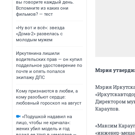
вы говорите каждый день.
Вспомните из каких они
фильмов? — тест
«Ну вот и всё»: звезда
«Дома-2» развелась с
молодым мужем
Иркутянина лишили
водительских прав — он купил
поддельное удостоверение по
Мэрия утверди
почте и опять попался
экипажу ДПС
Мэрия Иркутска
Кому признаются в любви, а
«Иркутскавтодо
кому разобьют сердце:
Директором му
любовный гороскоп на август
Караулов.
«Подушкой надавил на
лицо, чтобы не кричала»:
«Максим Караул
жених убил модель и год
«инженер-механ
возил ее труп в чемодане —