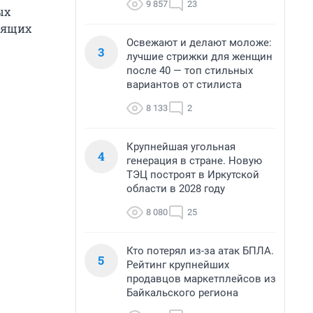
9 857
23
ых
одящих
Освежают и делают моложе:
3
лучшие стрижки для женщин
после 40 — топ стильных
вариантов от стилиста
8 133
2
Крупнейшая угольная
4
генерация в стране. Новую
ТЭЦ построят в Иркутской
области в 2028 году
8 080
25
Кто потерял из-за атак БПЛА.
5
Рейтинг крупнейших
продавцов маркетплейсов из
Байкальского региона