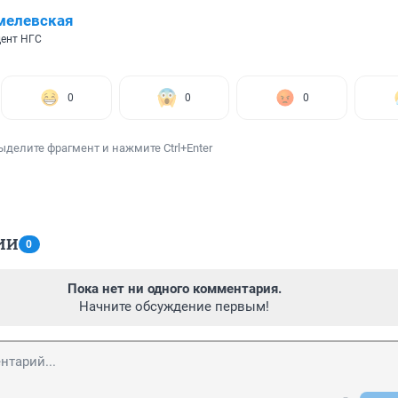
мелевская
ент НГС
0
0
0
ыделите фрагмент и нажмите Ctrl+Enter
ИИ
0
Пока нет ни одного комментария.
Начните обсуждение первым!