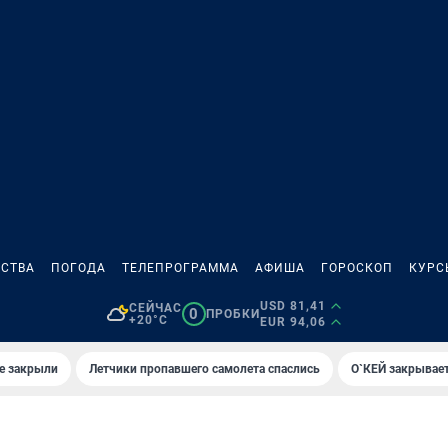
СТВА
ПОГОДА
ТЕЛЕПРОГРАММА
АФИША
ГОРОСКОП
КУРС
USD 81,41
СЕЙЧАС
0
ПРОБКИ
+20°C
EUR 94,06
е закрыли
Летчики пропавшего самолета спаслись
О`КЕЙ закрывает