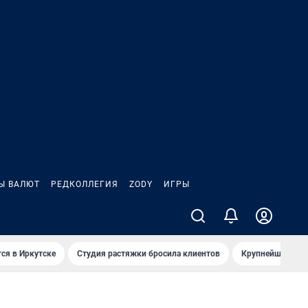
Ы ВАЛЮТ
РЕДКОЛЛЕГИЯ
ZODY
ИГРЫ
ся в Иркутске
Студия растяжки бросила клиентов
Крупнейшие про