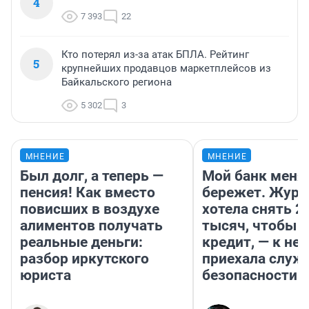
4
7 393
22
Кто потерял из-за атак БПЛА. Рейтинг
5
крупнейших продавцов маркетплейсов из
Байкальского региона
5 302
3
МНЕНИЕ
МНЕНИЕ
Был долг, а теперь —
Мой банк меня
пенсия! Как вместо
бережет. Журн
повисших в воздухе
хотела снять 2
алиментов получать
тысяч, чтобы п
реальные деньги:
кредит, — к не
разбор иркутского
приехала служ
юриста
безопасности