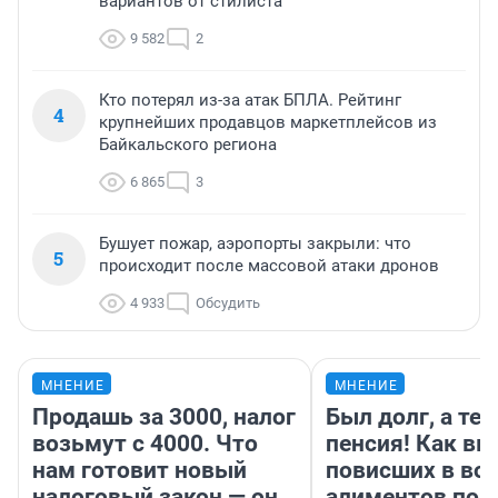
вариантов от стилиста
9 582
2
Кто потерял из-за атак БПЛА. Рейтинг
4
крупнейших продавцов маркетплейсов из
Байкальского региона
6 865
3
Бушует пожар, аэропорты закрыли: что
5
происходит после массовой атаки дронов
4 933
Обсудить
МНЕНИЕ
МНЕНИЕ
Продашь за 3000, налог
Был долг, а те
возьмут с 4000. Что
пенсия! Как вм
нам готовит новый
повисших в во
налоговый закон — он
алиментов пол