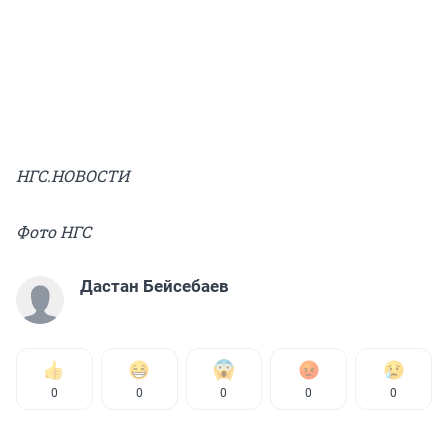
НГС.НОВОСТИ
Фото НГС
Дастан Бейсебаев
0
0
0
0
0