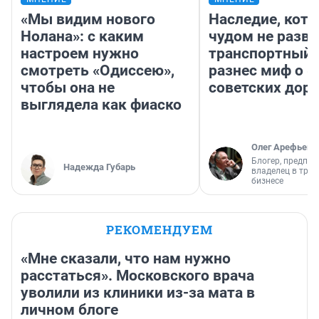
«Мы видим нового
Наследие, кото
Нолана»: с каким
чудом не разва
настроем нужно
транспортный 
смотреть «Одиссею»,
разнес миф о 
чтобы она не
советских доро
выглядела как фиаско
Олег Арефьев
Блогер, предпри
Надежда Губарь
владелец в тра
бизнесе
РЕКОМЕНДУЕМ
«Мне сказали, что нам нужно
расстаться». Московского врача
уволили из клиники из-за мата в
личном блоге