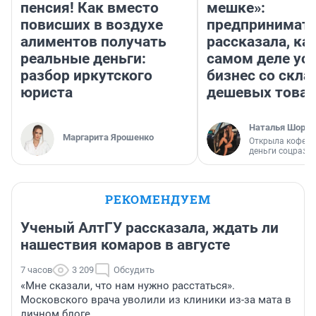
пенсия! Как вместо
мешке»:
повисших в воздухе
предпринимат
алиментов получать
рассказала, как
реальные деньги:
самом деле ус
разбор иркутского
бизнес со скл
юриста
дешевых това
Наталья Шорох
Маргарита Ярошенко
Открыла кофейн
деньги соцразв
РЕКОМЕНДУЕМ
Ученый АлтГУ рассказала, ждать ли
нашествия комаров в августе
7 часов
3 209
Обсудить
«Мне сказали, что нам нужно расстаться».
Московского врача уволили из клиники из-за мата в
личном блоге