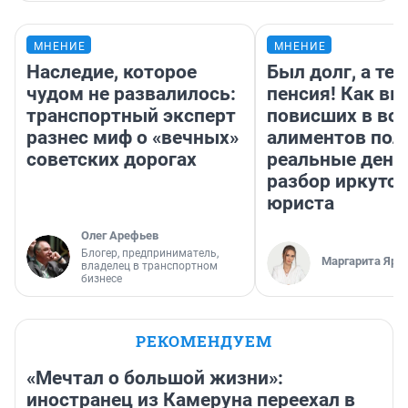
МНЕНИЕ
МНЕНИЕ
Наследие, которое
Был долг, а те
чудом не развалилось:
пенсия! Как вм
транспортный эксперт
повисших в во
разнес миф о «вечных»
алиментов пол
советских дорогах
реальные день
разбор иркутск
юриста
Олег Арефьев
Блогер, предприниматель,
Маргарита Яро
владелец в транспортном
бизнесе
РЕКОМЕНДУЕМ
«Мечтал о большой жизни»:
иностранец из Камеруна переехал в