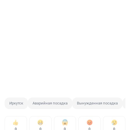
Иркутск
Аварийная посадка
Вынужденная посадка
С
0
0
0
0
0