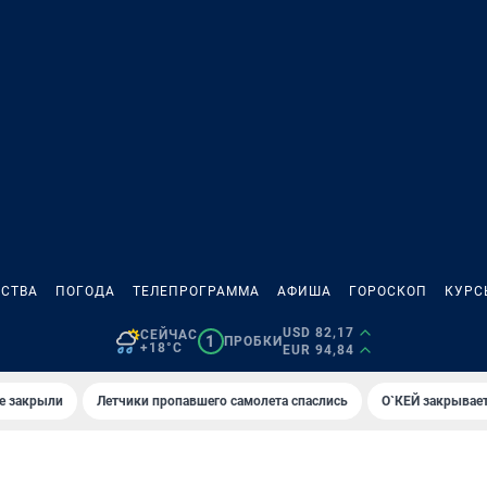
СТВА
ПОГОДА
ТЕЛЕПРОГРАММА
АФИША
ГОРОСКОП
КУРС
USD 82,17
СЕЙЧАС
1
ПРОБКИ
+18°C
EUR 94,84
е закрыли
Летчики пропавшего самолета спаслись
О`КЕЙ закрывает