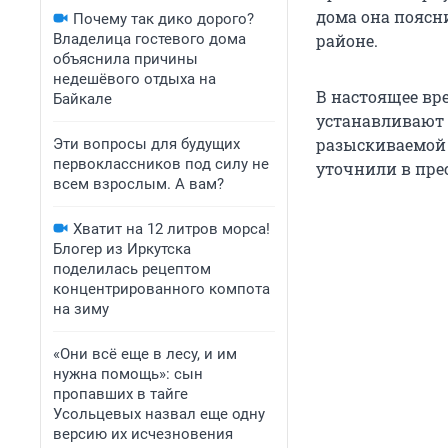
дома она поясни
Почему так дико дорого?
Владелица гостевого дома
районе.
объяснила причины
недешёвого отдыха на
В настоящее вр
Байкале
устанавливают 
разыскиваемой о
Эти вопросы для будущих
первоклассников под силу не
уточнили в пре
всем взрослым. А вам?
Хватит на 12 литров морса!
Блогер из Иркутска
поделилась рецептом
концентрированного компота
на зиму
«Они всё еще в лесу, и им
нужна помощь»: сын
пропавших в тайге
Усольцевых назвал еще одну
версию их исчезновения