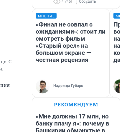
4 745
Обсудить
МНЕНИЕ
МНЕНИ
«Финал не совпал с
Прода
ожиданиями»: стоит ли
возьм
смотреть фильм
нам г
«Старый орел» на
налог
большом экране —
косне
честная рецензия
даже 
це. С
я.
иция
Надежда Губарь
РЕКОМЕНДУЕМ
«Мне должны 17 млн, но
банку плачу я»: почему в
Башкирии обманутые в