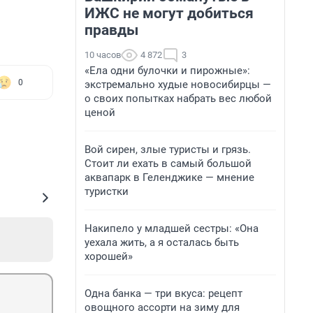
ИЖС не могут добиться
правды
10 часов
4 872
3
«Ела одни булочки и пирожные»:
0
экстремально худые новосибирцы —
о своих попытках набрать вес любой
ценой
Вой сирен, злые туристы и грязь.
Стоит ли ехать в самый большой
аквапарк в Геленджике — мнение
туристки
Накипело у младшей сестры: «Она
уехала жить, а я осталась быть
хорошей»
Одна банка — три вкуса: рецепт
овощного ассорти на зиму для