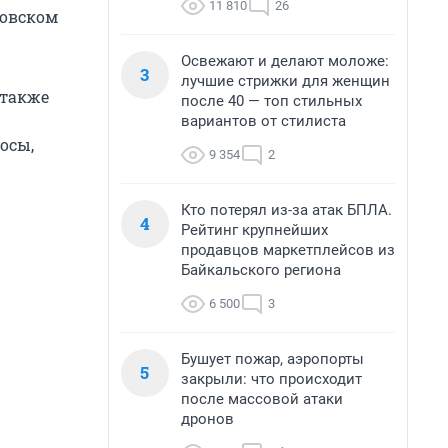
11 810
26
ловском
Освежают и делают моложе:
3
лучшие стрижки для женщин
 также
после 40 — топ стильных
вариантов от стилиста
осы,
9 354
2
Кто потерял из-за атак БПЛА.
4
Рейтинг крупнейших
продавцов маркетплейсов из
Байкальского региона
6 500
3
Бушует пожар, аэропорты
5
закрыли: что происходит
после массовой атаки
дронов