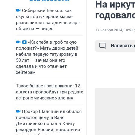
На ирку
Сибирский Бэнкси: как
годовал
скульптор в черной маске
развешивает загадочные арт-
объекты — видео
17 ноября 2014, 18:51
«Как тебя в гроб такую
Написать
положат?» Мать двоих детей
набила первую татуировку в
50 лет — зачем она это
сделала и что отвечает
хейтерам
Такое бывает раз в жизни: 12
августа произойдут три редких
астрономических явления
Прохор Шаляпин влюбился
по-настоящему, а Ваня
Дмитриенко попал в Книгу
рекордов России: новости из