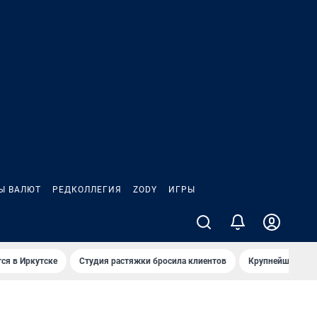
Ы ВАЛЮТ
РЕДКОЛЛЕГИЯ
ZODY
ИГРЫ
ся в Иркутске
Студия растяжки бросила клиентов
Крупнейшие про