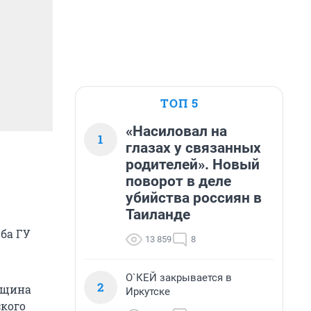
ТОП 5
«Насиловал на
1
глазах у связанных
родителей». Новый
поворот в деле
убийства россиян в
Таиланде
жба ГУ
13 859
8
О`КЕЙ закрывается в
2
енщина
Иркутске
ского