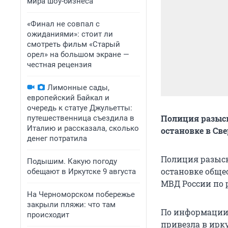
мира шоу-бизнеса
«Финал не совпал с
ожиданиями»: стоит ли
смотреть фильм «Старый
орел» на большом экране —
честная рецензия
Лимонные сады,
европейский Байкал и
очередь к статуе Джульетты:
Полиция разыск
путешественница съездила в
Италию и рассказала, сколько
остановке в Св
денег потратила
Полиция разыск
Подышим. Какую погоду
остановке общес
обещают в Иркутске 9 августа
МВД России по 
На Черноморском побережье
закрыли пляжи: что там
По информации 
происходит
привезла в ирк