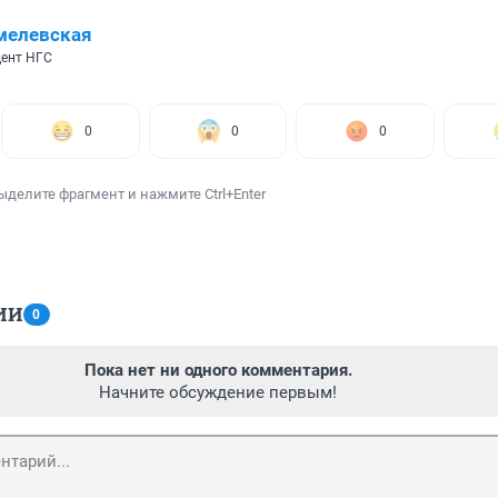
мелевская
ент НГС
0
0
0
ыделите фрагмент и нажмите Ctrl+Enter
ИИ
0
Пока нет ни одного комментария.
Начните обсуждение первым!