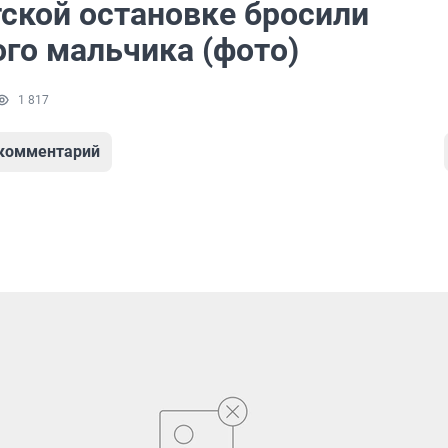
тской остановке бросили
ого мальчика (фото)
1 817
 комментарий