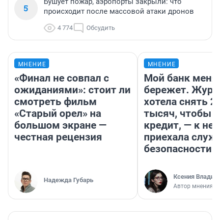
Бушует пожар, аэропорты закрыли: что
5
происходит после массовой атаки дронов
4 774
Обсудить
МНЕНИЕ
МНЕНИЕ
«Финал не совпал с
Мой банк меня
ожиданиями»: стоит ли
бережет. Журн
смотреть фильм
хотела снять 2
«Старый орел» на
тысяч, чтобы п
большом экране —
кредит, — к не
честная рецензия
приехала служ
безопасности
Ксения Владим
Надежда Губарь
Автор мнения