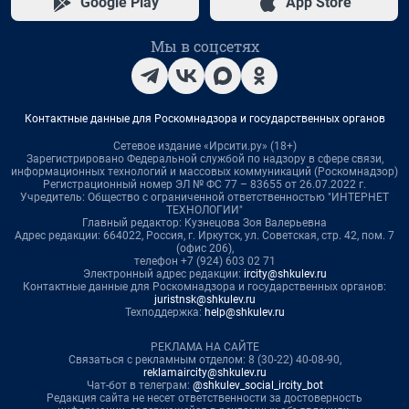
Google Play
App Store
Мы в соцсетях
Контактные данные для Роскомнадзора и государственных органов
Сетевое издание «Ирсити.ру» (18+)
Зарегистрировано Федеральной службой по надзору в сфере связи,
информационных технологий и массовых коммуникаций (Роскомнадзор)
Регистрационный номер ЭЛ № ФС 77 – 83655 от 26.07.2022 г.
Учредитель: Общество с ограниченной ответственностью "ИНТЕРНЕТ
ТЕХНОЛОГИИ"
Главный редактор: Кузнецова Зоя Валерьевна
Адрес редакции: 664022, Россия, г. Иркутск, ул. Советская, стр. 42, пом. 7
(офис 206),
телефон +7 (924) 603 02 71
Электронный адрес редакции:
ircity@shkulev.ru
Контактные данные для Роскомнадзора и государственных органов:
juristnsk@shkulev.ru
Техподдержка:
help@shkulev.ru
РЕКЛАМА НА САЙТЕ
Связаться с рекламным отделом: 8 (30-22) 40-08-90,
reklamaircity@shkulev.ru
Чат-бот в телеграм:
@shkulev_social_ircity_bot
Редакция сайта не несет ответственности за достоверность