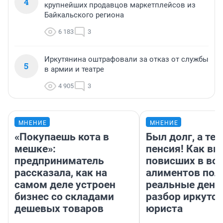
4
крупнейших продавцов маркетплейсов из
Байкальского региона
6 183
3
Иркутянина оштрафовали за отказ от службы
5
в армии и театре
4 905
3
МНЕНИЕ
МНЕНИЕ
«Покупаешь кота в
Был долг, а те
мешке»:
пенсия! Как вм
предприниматель
повисших в во
рассказала, как на
алиментов пол
самом деле устроен
реальные день
бизнес со складами
разбор иркутск
дешевых товаров
юриста