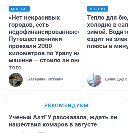
МНЕНИЕ
МНЕНИЕ
«Нет некрасивых
Тепло для бюд
городов, есть
холодно в сало
недофинансированные».
зимой. Водител
Путешественники
ездит на элект
проехали 2000
плюсы и мину
километров по Уралу на
машине — стоило ли оно
того
Екатерина Литкевич
Денис Дедюхи
РЕКОМЕНДУЕМ
Ученый АлтГУ рассказала, ждать ли
нашествия комаров в августе