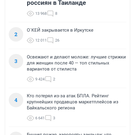
россиян в Таиланде
13 968
8
О`КЕЙ закрывается в Иркутске
2
12 011
26
Освежают и делают моложе: лучшие стрижки
3
для женщин после 40 — топ стильных
вариантов от стилиста
9 424
2
Кто потерял из-за атак БПЛА. Рейтинг
4
крупнейших продавцов маркетплейсов из
Байкальского региона
6 641
3
Бушует пожар, аэропорты закрыли: что