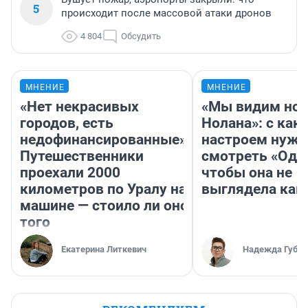
5
происходит после массовой атаки дронов
4 804
Обсудить
МНЕНИЕ
МНЕНИЕ
«Нет некрасивых
«Мы видим нов
городов, есть
Нолана»: с как
недофинансированные».
настроем нужн
Путешественники
смотреть «Оди
проехали 2000
чтобы она не
километров по Уралу на
выглядела как
машине — стоило ли оно
того
Екатерина Литкевич
Надежда Губар