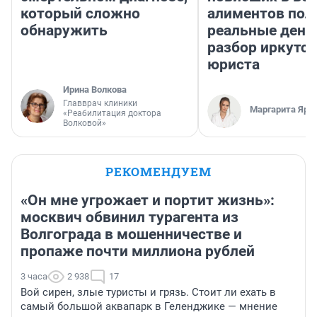
который сложно
алиментов пол
обнаружить
реальные день
разбор иркутск
юриста
Ирина Волкова
Главврач клиники
Маргарита Яро
«Реабилитация доктора
Волковой»
РЕКОМЕНДУЕМ
«Он мне угрожает и портит жизнь»:
москвич обвинил турагента из
Волгограда в мошенничестве и
пропаже почти миллиона рублей
3 часа
2 938
17
Вой сирен, злые туристы и грязь. Стоит ли ехать в
самый большой аквапарк в Геленджике — мнение