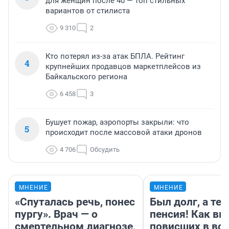
для женщин после 40 — топ стильных
вариантов от стилиста
9 310
2
Кто потерял из-за атак БПЛА. Рейтинг
4
крупнейших продавцов маркетплейсов из
Байкальского региона
6 458
3
Бушует пожар, аэропорты закрыли: что
5
происходит после массовой атаки дронов
4 706
Обсудить
МНЕНИЕ
МНЕНИЕ
«Спуталась речь, понес
Был долг, а те
пургу». Врач — о
пенсия! Как вм
смертельном диагнозе,
повисших в во