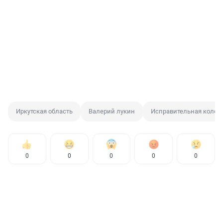
Иркутская область
Валерий лукин
Исправительная колон
0
0
0
0
0