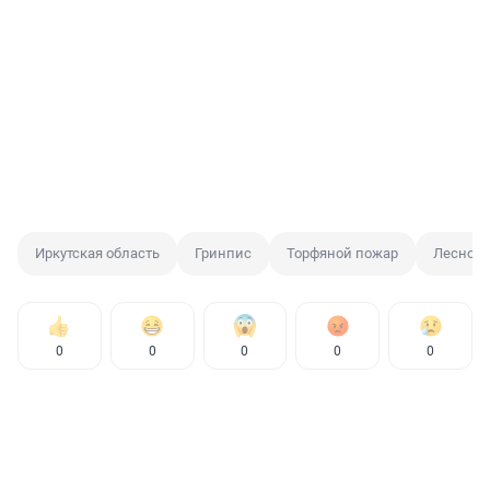
Иркутская область
Гринпис
Торфяной пожар
Лесной 
0
0
0
0
0