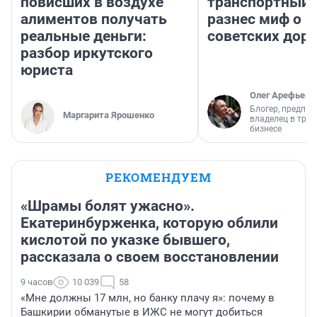
повисших в воздухе
транспортный 
алиментов получать
разнес миф о 
реальные деньги:
советских доро
разбор иркутского
юриста
Олег Арефьев
Блогер, предпри
Маргарита Ярошенко
владелец в тра
бизнесе
РЕКОМЕНДУЕМ
«Шрамы болят ужасно».
Екатеринбурженка, которую облили
кислотой по указке бывшего,
рассказала о своем восстановлении
9 часов
10 039
58
«Мне должны 17 млн, но банку плачу я»: почему в
Башкирии обманутые в ИЖС не могут добиться