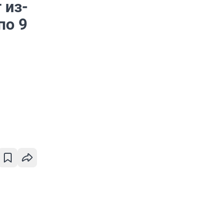
 из-
по 9