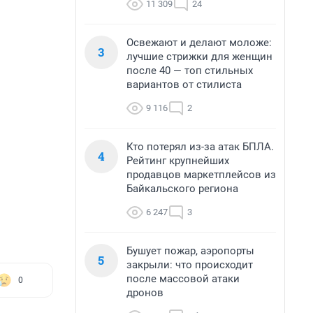
11 309
24
Освежают и делают моложе:
3
лучшие стрижки для женщин
после 40 — топ стильных
вариантов от стилиста
9 116
2
Кто потерял из-за атак БПЛА.
4
Рейтинг крупнейших
продавцов маркетплейсов из
Байкальского региона
6 247
3
Бушует пожар, аэропорты
5
закрыли: что происходит
после массовой атаки
0
дронов