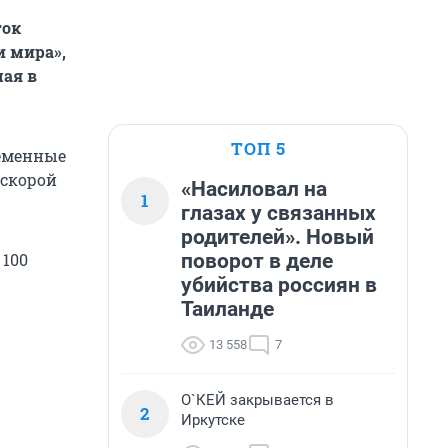
ток
и мира»,
мая в
ТОП 5
ременные
 скорой
«Насиловал на
1
глазах у связанных
родителей». Новый
поворот в деле
 100
убийства россиян в
Таиланде
13 558
7
О`КЕЙ закрывается в
2
Иркутске