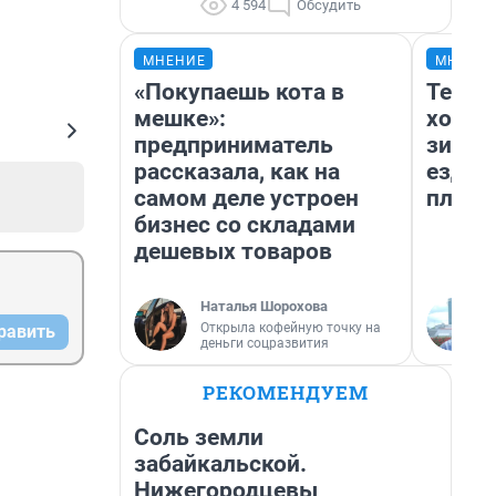
4 594
Обсудить
МНЕНИЕ
МНЕНИ
«Покупаешь кота в
Тепло
мешке»:
холод
предприниматель
зимой
рассказала, как на
ездит
самом деле устроен
плюсы
бизнес со складами
дешевых товаров
Наталья Шорохова
Открыла кофейную точку на
равить
деньги соцразвития
РЕКОМЕНДУЕМ
Соль земли
забайкальской.
Нижегородцевы