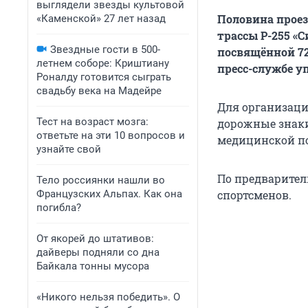
выглядели звезды культовой
Половина проез
«Каменской» 27 лет назад
трассы Р-255 «С
Звездные гости в 500-
посвящённой 72
летнем соборе: Криштиану
пресс-службе у
Роналду готовится сыграть
свадьбу века на Мадейре
Для организаци
Тест на возраст мозга:
дорожные знаки
ответьте на эти 10 вопросов и
медицинской п
узнайте свой
По предварител
Тело россиянки нашли во
Французских Альпах. Как она
спортсменов.
погибла?
От якорей до штативов:
дайверы подняли со дна
Байкала тонны мусора
«Никого нельзя победить». О