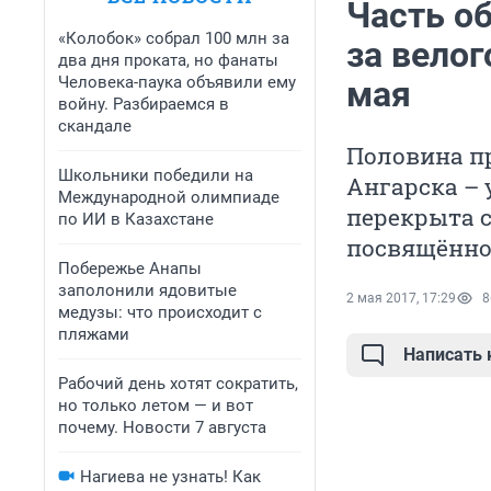
Часть о
«Колобок» собрал 100 млн за
за велог
два дня проката, но фанаты
Человека-паука объявили ему
мая
войну. Разбираемся в
скандале
Половина пр
Школьники победили на
Ангарска – 
Международной олимпиаде
перекрыта с
по ИИ в Казахстане
посвящённо
Побережье Анапы
заполонили ядовитые
2 мая 2017, 17:29
8
медузы: что происходит с
пляжами
Написать
Рабочий день хотят сократить,
но только летом — и вот
почему. Новости 7 августа
Нагиева не узнать! Как