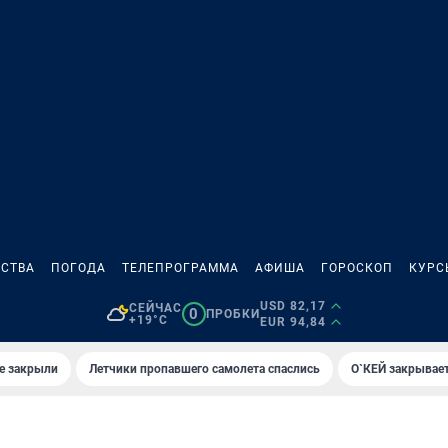
СТВА
ПОГОДА
ТЕЛЕПРОГРАММА
АФИША
ГОРОСКОП
КУРС
USD 82,17
СЕЙЧАС
0
ПРОБКИ
+19°C
EUR 94,84
е закрыли
Летчики пропавшего самолета спаслись
О`КЕЙ закрывает