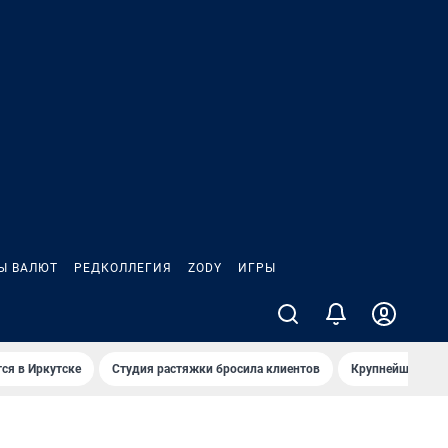
Ы ВАЛЮТ
РЕДКОЛЛЕГИЯ
ZODY
ИГРЫ
ся в Иркутске
Студия растяжки бросила клиентов
Крупнейшие про