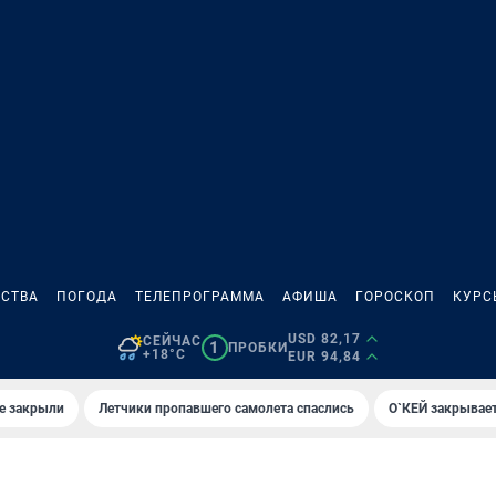
СТВА
ПОГОДА
ТЕЛЕПРОГРАММА
АФИША
ГОРОСКОП
КУРС
USD 82,17
СЕЙЧАС
1
ПРОБКИ
+18°C
EUR 94,84
е закрыли
Летчики пропавшего самолета спаслись
О`КЕЙ закрывает