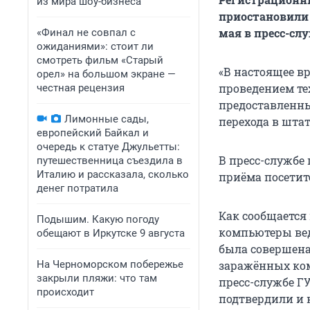
из мира шоу-бизнеса
приостановили 
мая в пресс-сл
«Финал не совпал с
ожиданиями»: стоит ли
смотреть фильм «Старый
«В настоящее вр
орел» на большом экране —
проведением те
честная рецензия
предоставленны
Лимонные сады,
перехода в шта
европейский Байкал и
очередь к статуе Джульетты:
В пресс-службе
путешественница съездила в
Италию и рассказала, сколько
приёма посетите
денег потратила
Как сообщаетс
Подышим. Какую погоду
компьютеры ве
обещают в Иркутске 9 августа
была совершена
На Черноморском побережье
заражённых ком
закрыли пляжи: что там
пресс-службе Г
происходит
подтвердили и 