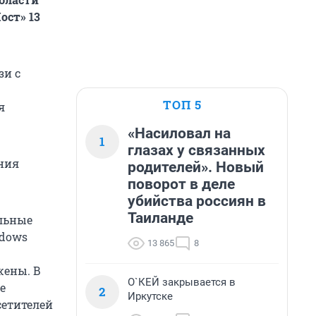
ост» 13
зи с
ТОП 5
я
«Насиловал на
1
глазах у связанных
ния
родителей». Новый
поворот в деле
убийства россиян в
Таиланде
альные
ndows
13 865
8
жены. В
О`КЕЙ закрывается в
е
2
Иркутске
сетителей