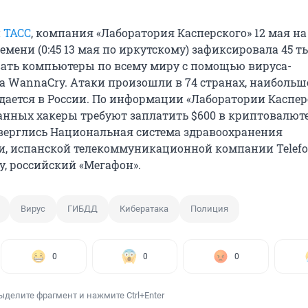
и
ТАСС
, компания «Лаборатория Касперского» 12 мая на 
мени (0:45 13 мая по иркутскому) зафиксировала 45 т
ать компьютеры по всему миру с помощью вируса-
WannaCry. Атаки произошли в 74 странах, наибольш
ается в России. По информации «Лаборатории Касперс
нных хакеры требуют заплатить $600 в криптовалюте 
верглись Национальная система здравоохранения
, испанской телекоммуникационной компании Telefon
у, российский «Мегафон».
Вирус
ГИБДД
Кибератака
Полиция
0
0
0
ыделите фрагмент и нажмите Ctrl+Enter