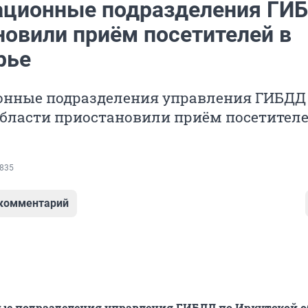
ационные подразделения ГИ
новили приём посетителей в
рье
онные подразделения управления ГИБДД
области приостановили приём посетителе
835
 комментарий
ые подразделения управления ГИБДД по Иркутской о