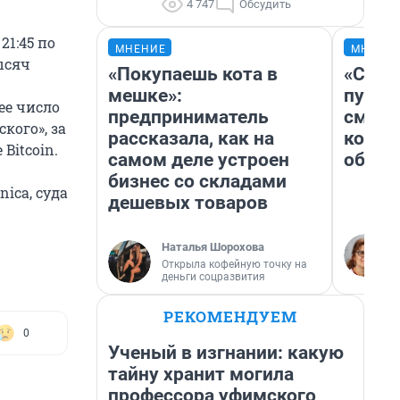
4 747
Обсудить
21:45 по
МНЕНИЕ
МНЕНИ
ысяч
«Покупаешь кота в
«Спут
мешке»:
пургу»
ее число
предприниматель
смерт
кого», за
рассказала, как на
котор
Bitcoin.
самом деле устроен
обнар
бизнес со складами
ica, суда
дешевых товаров
Наталья Шорохова
Открыла кофейную точку на
деньги соцразвития
РЕКОМЕНДУЕМ
0
Ученый в изгнании: какую
тайну хранит могила
профессора уфимского