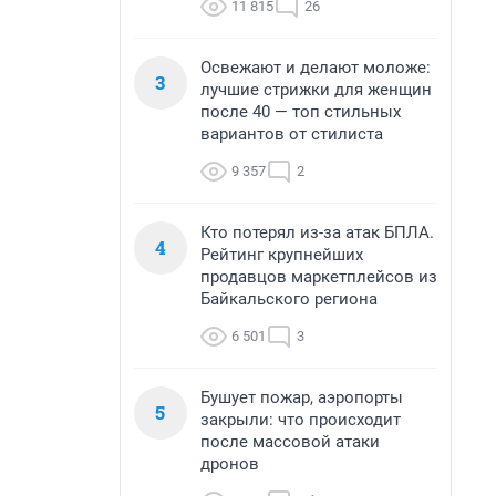
11 815
26
Освежают и делают моложе:
3
лучшие стрижки для женщин
после 40 — топ стильных
вариантов от стилиста
9 357
2
Кто потерял из-за атак БПЛА.
4
Рейтинг крупнейших
продавцов маркетплейсов из
Байкальского региона
6 501
3
Бушует пожар, аэропорты
5
закрыли: что происходит
после массовой атаки
дронов