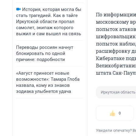
История, которая могла бы
По информаци
стать трагедией. Как в тайге
московскому вре
Иркутской области пропал
самолет, экипаж которого
попыток атаков
выжил и сам вышел на связь
шифровальщика 
попыток наблюд
Переводы россиян начнут
расшифровку да
блокировать по одной
Кибератаке под
причине: подробности
Великобритании
штата Сан-Паул
«Август принесет новые
возможности»: Тамара Глоба
назвала, кому из знаков
зодиака улыбнется удача
Иркутская область
0
Увидели опечатку? В