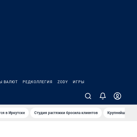
Ы ВАЛЮТ
РЕДКОЛЛЕГИЯ
ZODY
ИГРЫ
ся в Иркутске
Студия растяжки бросила клиентов
Крупнейшие про