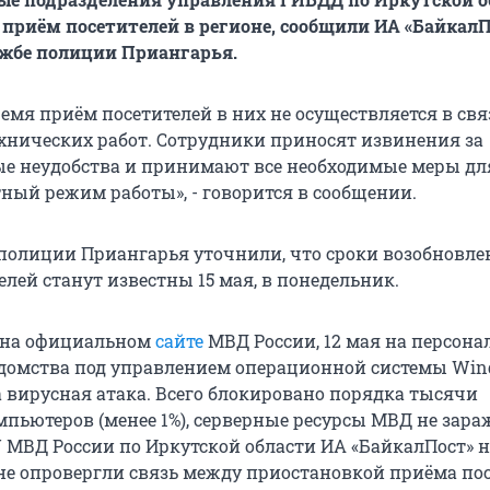
приём посетителей в регионе, сообщили ИА «БайкалП
ужбе полиции Приангарья.
емя приём посетителей в них не осуществляется в свя
хнических работ. Сотрудники приносят извинения за
е неудобства и принимают все необходимые меры дл
тный режим работы», - говорится в сообщении.
 полиции Приангарья уточнили, что сроки возобновле
лей станут известны 15 мая, в понедельник.
я на официальном
сайте
МВД России, 12 мая на персон
домства под управлением операционной системы Wi
 вирусная атака. Всего блокировано порядка тысячи
пьютеров (менее 1%), серверные ресурсы МВД не зара
У МВД России по Иркутской области ИА «БайкалПост» н
не опровергли связь между приостановкой приёма по