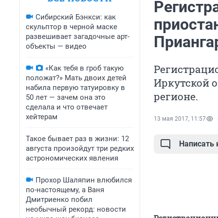
Регистр
Сибирский Бэнкси: как
приоста
скульптор в черной маске
развешивает загадочные арт-
Прианга
объекты — видео
Регистраци
«Как тебя в гроб такую
положат?» Мать двоих детей
Иркутской 
набила первую татуировку в
регионе.
50 лет — зачем она это
сделала и что отвечает
хейтерам
13 мая 2017, 11:57
Такое бывает раз в жизни: 12
Написать
августа произойдут три редких
астрономических явления
Прохор Шаляпин влюбился
по-настоящему, а Ваня
Дмитриенко побил
необычный рекорд: новости
Регистрационн