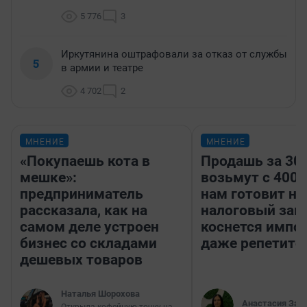
5 776
3
Иркутянина оштрафовали за отказ от службы
5
в армии и театре
4 702
2
МНЕНИЕ
МНЕНИЕ
«Покупаешь кота в
Продашь за 300
мешке»:
возьмут с 4000
предприниматель
нам готовит н
рассказала, как на
налоговый зако
самом деле устроен
коснется импор
бизнес со складами
даже репетито
дешевых товаров
Наталья Шорохова
Анастасия Зав