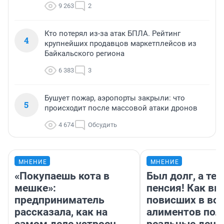
9 263
2
Кто потерял из-за атак БПЛА. Рейтинг
4
крупнейших продавцов маркетплейсов из
Байкальского региона
6 383
3
Бушует пожар, аэропорты закрыли: что
5
происходит после массовой атаки дронов
4 674
Обсудить
МНЕНИЕ
МНЕНИЕ
«Покупаешь кота в
Был долг, а те
мешке»:
пенсия! Как вм
предприниматель
повисших в во
рассказала, как на
алиментов пол
самом деле устроен
реальные день