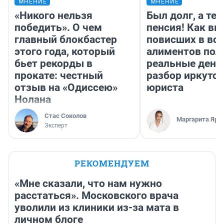
МНЕНИЕ
МНЕНИЕ
«Никого нельзя
Был долг, а те
победить». О чем
пенсия! Как вм
главный блокбастер
повисших в во
этого года, который
алиментов пол
бьет рекорды в
реальные день
прокате: честный
разбор иркутск
отзыв на «Одиссею»
юриста
Нолана
Стас Соколов
Маргарита Яро
Эксперт
РЕКОМЕНДУЕМ
«Мне сказали, что нам нужно
расстаться». Московского врача
уволили из клиники из-за мата в
личном блоге