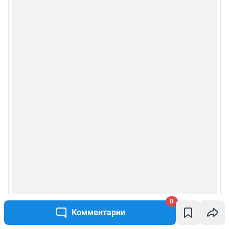
Пользовательское соглашение сервиса «Подписка без баннерной
рекламы»
Политика конфиденциальности и обработки персональных данных и
правила использования сайта
© ООО «Сеть городских порталов»
© ООО «Интернет Технологии»
0
Комментарии