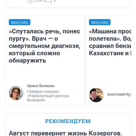
5 575
3
МНЕНИЕ
МНЕНИЕ
«Спуталась речь, понес
«Машина прост
пургу». Врач — о
полетела». Вод
смертельном диагнозе,
сравнил бензин
который сложно
Казахстане и Р
обнаружить
Ирина Волкова
Главврач клиники
Анатолий Кузн
«Реабилитация доктора
Волковой»
РЕКОМЕНДУЕМ
Август перевернет жизнь Козерогов.