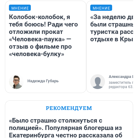
МНЕНИЕ
МНЕНИЕ
Колобок-колобок, я
«За неделю две
тебя боюсь! Ради чего
были страшные
отложили прокат
туристка расск
«Человека-паука» —
отдыхе в Крым
отзыв о фильме про
«человека-булку»
Александра Ис
Надежда Губарь
заместитель гл
редактора 63.RU
РЕКОМЕНДУЕМ
«Было страшно столкнуться с
полицией». Популярная блогерша из
Екатеринбурга честно рассказала об