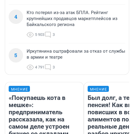
Кто потерял из-за атак БПЛА. Рейтинг
4
крупнейших продавцов маркетплейсов из
Байкальского региона
5 903
3
Иркутянина оштрафовали за отказ от службы
5
в армии и театре
4 791
3
МНЕНИЕ
МНЕНИЕ
«Покупаешь кота в
Был долг, а те
мешке»:
пенсия! Как вм
предприниматель
повисших в во
рассказала, как на
алиментов пол
самом деле устроен
реальные день
бизнес со складами
разбор иркутск