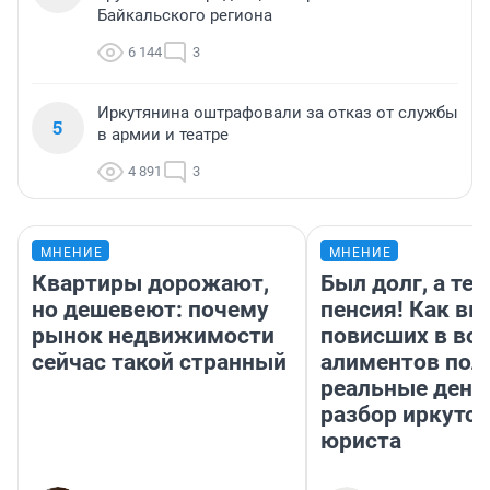
Байкальского региона
6 144
3
Иркутянина оштрафовали за отказ от службы
5
в армии и театре
4 891
3
МНЕНИЕ
МНЕНИЕ
Квартиры дорожают,
Был долг, а те
но дешевеют: почему
пенсия! Как вм
рынок недвижимости
повисших в во
сейчас такой странный
алиментов пол
реальные день
разбор иркутск
юриста