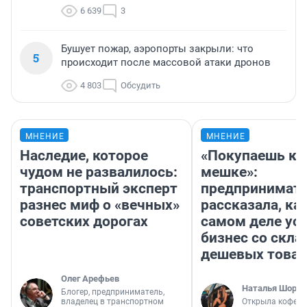
6 639
3
Бушует пожар, аэропорты закрыли: что
5
происходит после массовой атаки дронов
4 803
Обсудить
МНЕНИЕ
МНЕНИЕ
Наследие, которое
«Покупаешь ко
чудом не развалилось:
мешке»:
транспортный эксперт
предпринимат
разнес миф о «вечных»
рассказала, как
советских дорогах
самом деле ус
бизнес со скл
дешевых това
Олег Арефьев
Наталья Шорох
Блогер, предприниматель,
владелец в транспортном
Открыла кофейн