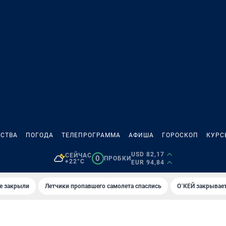
СТВА
ПОГОДА
ТЕЛЕПРОГРАММА
АФИША
ГОРОСКОП
КУРС
USD 82,17
СЕЙЧАС
0
ПРОБКИ
+22°C
EUR 94,84
е закрыли
Летчики пропавшего самолета спаслись
О`КЕЙ закрывает