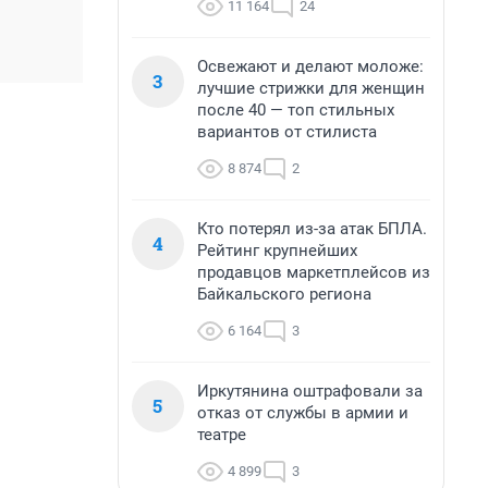
11 164
24
Освежают и делают моложе:
3
лучшие стрижки для женщин
после 40 — топ стильных
вариантов от стилиста
8 874
2
Кто потерял из-за атак БПЛА.
4
Рейтинг крупнейших
продавцов маркетплейсов из
Байкальского региона
6 164
3
Иркутянина оштрафовали за
5
отказ от службы в армии и
театре
4 899
3