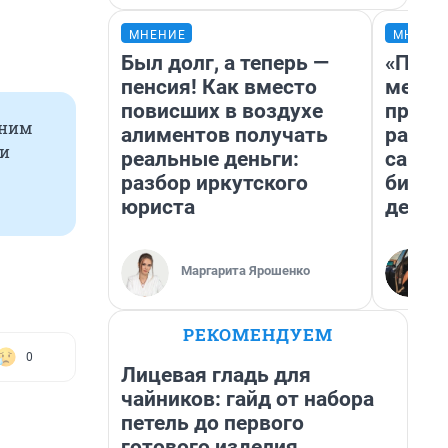
МНЕНИЕ
МНЕНИ
Был долг, а теперь —
«Поку
пенсия! Как вместо
мешке
повисших в воздухе
предп
 ним
алиментов получать
расска
ии
реальные деньги:
самом
разбор иркутского
бизне
юриста
дешев
Маргарита Ярошенко
РЕКОМЕНДУЕМ
0
Лицевая гладь для
чайников: гайд от набора
петель до первого
готового изделия