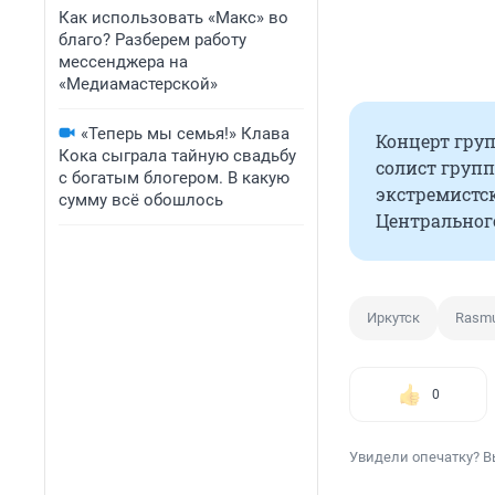
Как использовать «Макс» во
благо? Разберем работу
мессенджера на
«Медиамастерской»
«Теперь мы семья!» Клава
Концерт груп
Кока сыграла тайную свадьбу
солист груп
с богатым блогером. В какую
экстремистск
сумму всё обошлось
Центральног
Иркутск
Rasm
0
Увидели опечатку? В