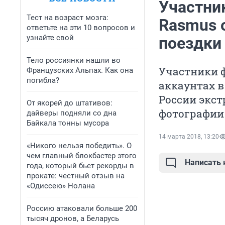
Участни
Тест на возраст мозга:
Rasmus 
ответьте на эти 10 вопросов и
узнайте свой
поездки
Тело россиянки нашли во
Участники ф
Французских Альпах. Как она
погибла?
аккаунтах в
России экс
От якорей до штативов:
фотографии 
дайверы подняли со дна
Байкала тонны мусора
14 марта 2018, 13:20
«Никого нельзя победить». О
чем главный блокбастер этого
Написать
года, который бьет рекорды в
прокате: честный отзыв на
«Одиссею» Нолана
Россию атаковали больше 200
тысяч дронов, а Беларусь