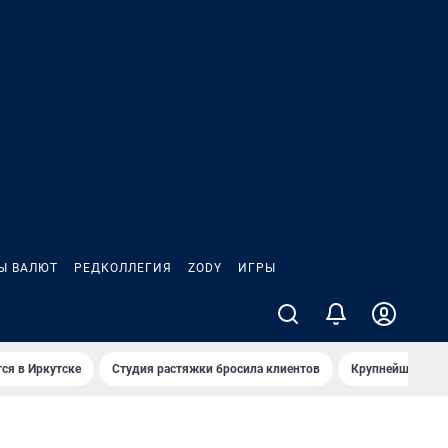
Ы ВАЛЮТ
РЕДКОЛЛЕГИЯ
ZODY
ИГРЫ
ся в Иркутске
Студия растяжки бросила клиентов
Крупнейшие про