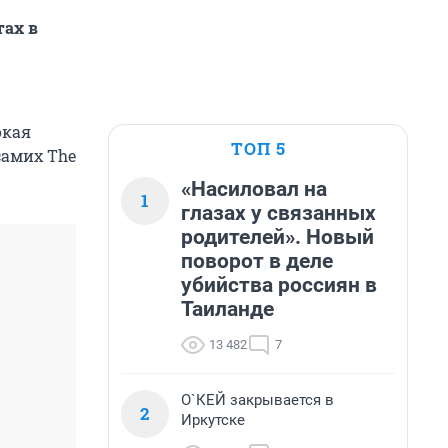
тах в
окая
ТОП 5
самих The
«Насиловал на
1
глазах у связанных
родителей». Новый
поворот в деле
убийства россиян в
Таиланде
13 482
7
О`КЕЙ закрывается в
2
Иркутске