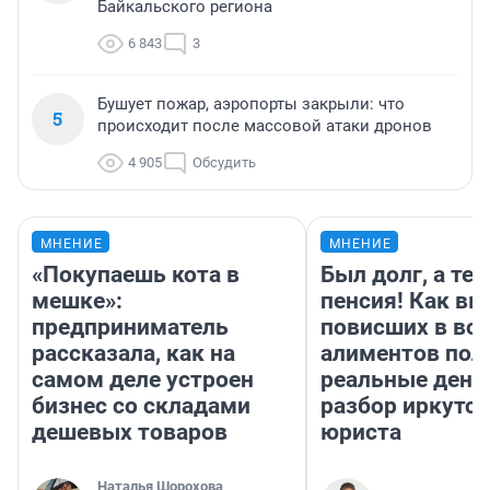
Байкальского региона
6 843
3
Бушует пожар, аэропорты закрыли: что
5
происходит после массовой атаки дронов
4 905
Обсудить
МНЕНИЕ
МНЕНИЕ
«Покупаешь кота в
Был долг, а те
мешке»:
пенсия! Как вм
предприниматель
повисших в во
рассказала, как на
алиментов пол
самом деле устроен
реальные день
бизнес со складами
разбор иркутск
дешевых товаров
юриста
Наталья Шорохова