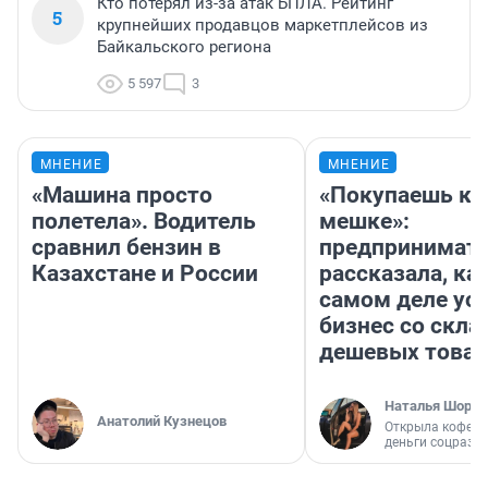
Кто потерял из-за атак БПЛА. Рейтинг
5
крупнейших продавцов маркетплейсов из
Байкальского региона
5 597
3
МНЕНИЕ
МНЕНИЕ
«Машина просто
«Покупаешь ко
полетела». Водитель
мешке»:
сравнил бензин в
предпринимат
Казахстане и России
рассказала, как
самом деле ус
бизнес со скл
дешевых това
Наталья Шорох
Анатолий Кузнецов
Открыла кофейн
деньги соцразв