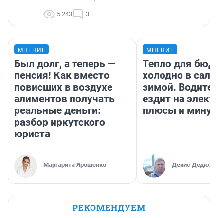
5 243
3
МНЕНИЕ
МНЕНИЕ
Был долг, а теперь —
Тепло для бюд
пенсия! Как вместо
холодно в сало
повисших в воздухе
зимой. Водител
алиментов получать
ездит на элект
реальные деньги:
плюсы и мину
разбор иркутского
юриста
Маргарита Ярошенко
Денис Дедюхи
РЕКОМЕНДУЕМ