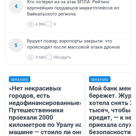
Кто потерял из-за атак БПЛА. Рейтинг
4
крупнейших продавцов маркетплейсов из
Байкальского региона
6 396
3
Бушует пожар, аэропорты закрыли: что
5
происходит после массовой атаки дронов
4 680
Обсудить
МНЕНИЕ
МНЕНИЕ
«Нет некрасивых
Мой банк меня
городов, есть
бережет. Журн
недофинансированные».
хотела снять 2
Путешественники
тысяч, чтобы п
проехали 2000
кредит, — к не
километров по Уралу на
приехала служ
машине — стоило ли оно
безопасности