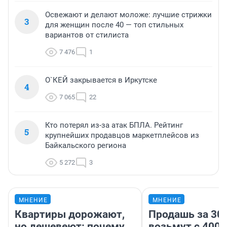
Освежают и делают моложе: лучшие стрижки
3
для женщин после 40 — топ стильных
вариантов от стилиста
7 476
1
О`КЕЙ закрывается в Иркутске
4
7 065
22
Кто потерял из-за атак БПЛА. Рейтинг
5
крупнейших продавцов маркетплейсов из
Байкальского региона
5 272
3
МНЕНИЕ
МНЕНИЕ
Квартиры дорожают,
Продашь за 300
но дешевеют: почему
возьмут с 4000