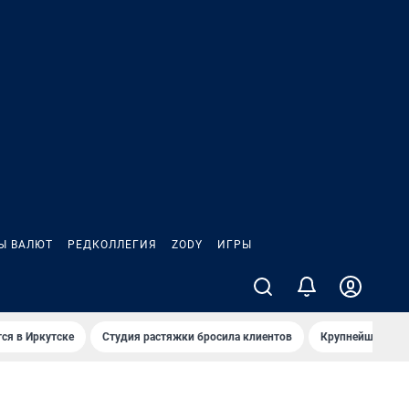
Ы ВАЛЮТ
РЕДКОЛЛЕГИЯ
ZODY
ИГРЫ
ся в Иркутске
Студия растяжки бросила клиентов
Крупнейшие про