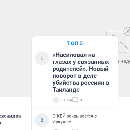
ТОП 5
«Насиловал на
1
глазах у связанных
родителей». Новый
поворот в деле
убийства россиян в
Таиланде
13 924
8
лександра
О`КЕЙ закрывается в
2
Иркутске
о