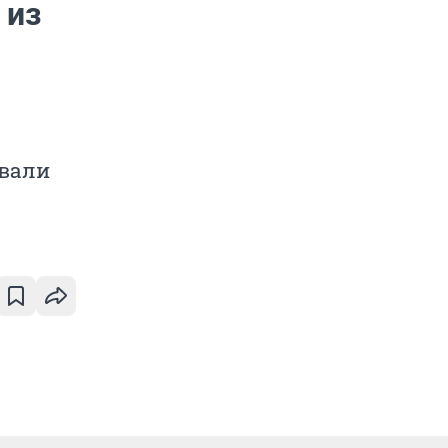
 из
овали