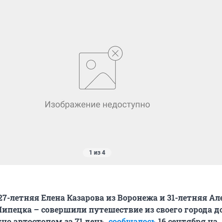
1 из 4
27-летняя Елена Казарова из Воронежа и 31-летняя А
Липецка – совершили путешествие из своего города д
но автостопом за 71 день,
сообщалось
16 сентября на