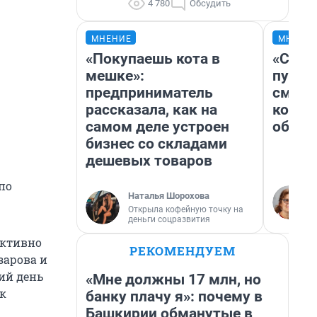
4 780
Обсудить
МНЕНИЕ
МНЕНИ
«Покупаешь кота в
«Спут
мешке»:
пургу»
предприниматель
смерт
рассказала, как на
котор
самом деле устроен
обнар
бизнес со складами
дешевых товаров
по
Наталья Шорохова
Открыла кофейную точку на
деньги соцразвития
активно
РЕКОМЕНДУЕМ
зарова и
ний день
«Мне должны 17 млн, но
к
банку плачу я»: почему в
Башкирии обманутые в