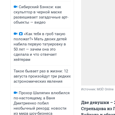
Сибирский Бэнкси: как
скульптор в черной маске
развешивает загадочные арт-
объекты — видео
«Как тебя в гроб такую
положат?» Мать двоих детей
набила первую татуировку в
50 лет — зачем она это
сделала и что отвечает
хейтерам
Такое бывает раз в жизни: 12
августа произойдут три редких
астрономических явления
Источник: 
МОЁ! Online
Прохор Шаляпин влюбился
по-настоящему, а Ваня
Две девушки – 
Дмитриенко побил
Стрельцова из 
необычный рекорд: новости
из мира шоу-бизнеса
Байкала и обрат