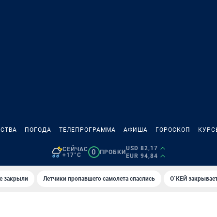
СТВА
ПОГОДА
ТЕЛЕПРОГРАММА
АФИША
ГОРОСКОП
КУРС
USD 82,17
СЕЙЧАС
0
ПРОБКИ
+17°C
EUR 94,84
е закрыли
Летчики пропавшего самолета спаслись
О`КЕЙ закрывает