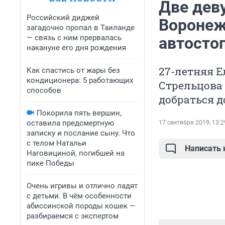
Две дев
Российский диджей
Воронеж
загадочно пропал в Таиланде
— связь с ним прервалась
автостоп
накануне его дня рождения
27-летняя Е
Как спастись от жары без
кондиционера: 5 работающих
Стрельцова
способов
добраться д
Покорила пять вершин,
оставила предсмертную
17 сентября 2019, 13:2
записку и послание сыну. Что
с телом Натальи
Написать
Наговициной, погибшей на
пике Победы
Очень игривы и отлично ладят
с детьми. В чём особенности
абиссинской породы кошек —
разбираемся с экспертом