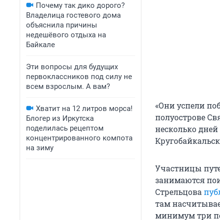
Почему так дико дорого?
Владелица гостевого дома
объяснила причины
недешёвого отдыха на
Байкале
Эти вопросы для будущих
первоклассников под силу не
всем взрослым. А вам?
«Они успели поб
Хватит на 12 литров морса!
полуострове Свя
Блогер из Иркутска
поделилась рецептом
несколько дней
концентрированного компота
Кругобайкальско
на зиму
Участницы путе
занимаются пои
Стрельцова
пуб
там насчитывае
минимум три по