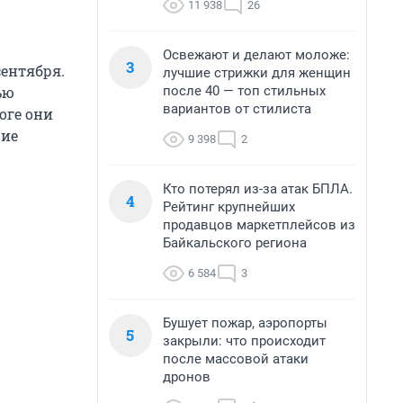
11 938
26
Освежают и делают моложе:
3
сентября.
лучшие стрижки для женщин
после 40 — топ стильных
ью
вариантов от стилиста
оге они
вие
9 398
2
Кто потерял из-за атак БПЛА.
4
Рейтинг крупнейших
продавцов маркетплейсов из
Байкальского региона
6 584
3
Бушует пожар, аэропорты
5
закрыли: что происходит
после массовой атаки
дронов