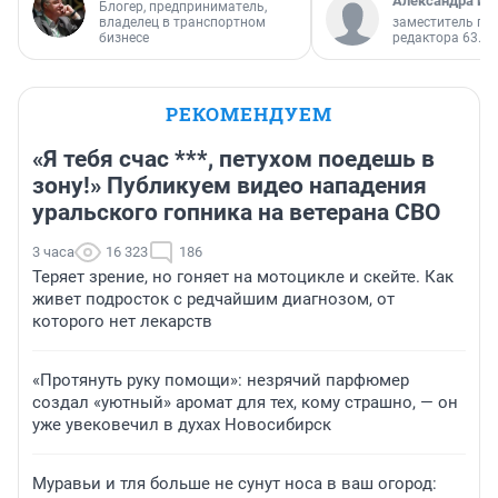
Александра Ис
Блогер, предприниматель,
владелец в транспортном
заместитель гл
бизнесе
редактора 63.RU
РЕКОМЕНДУЕМ
«Я тебя счас ***, петухом поедешь в
зону!» Публикуем видео нападения
уральского гопника на ветерана СВО
3 часа
16 323
186
Теряет зрение, но гоняет на мотоцикле и скейте. Как
живет подросток с редчайшим диагнозом, от
которого нет лекарств
«Протянуть руку помощи»: незрячий парфюмер
создал «уютный» аромат для тех, кому страшно, — он
уже увековечил в духах Новосибирск
Муравьи и тля больше не сунут носа в ваш огород: