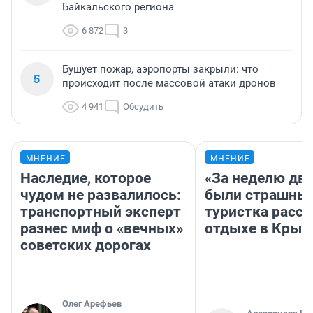
Байкальского региона
6 872
3
Бушует пожар, аэропорты закрыли: что
5
происходит после массовой атаки дронов
4 941
Обсудить
МНЕНИЕ
МНЕНИЕ
Наследие, которое
«За неделю две
чудом не развалилось:
были страшные
транспортный эксперт
туристка расск
разнес миф о «вечных»
отдыхе в Крым
советских дорогах
Олег Арефьев