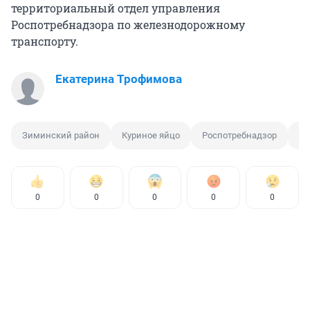
территориальный отдел управления
Роспотребнадзора по железнодорожному
транспорту.
Екатерина Трофимова
Зиминский район
Куриное яйцо
Роспотребнадзор
Са
0
0
0
0
0