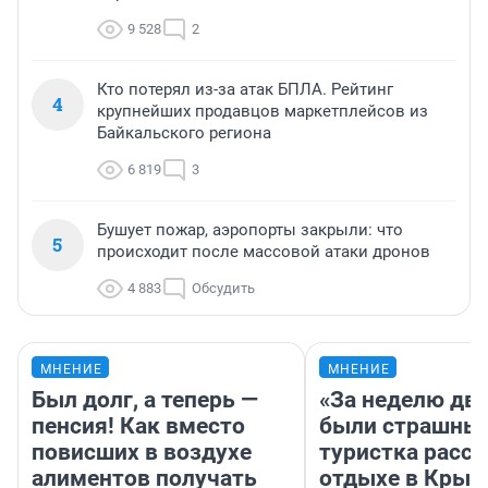
9 528
2
Кто потерял из-за атак БПЛА. Рейтинг
4
крупнейших продавцов маркетплейсов из
Байкальского региона
6 819
3
Бушует пожар, аэропорты закрыли: что
5
происходит после массовой атаки дронов
4 883
Обсудить
МНЕНИЕ
МНЕНИЕ
Был долг, а теперь —
«За неделю две
пенсия! Как вместо
были страшные
повисших в воздухе
туристка расск
алиментов получать
отдыхе в Крым