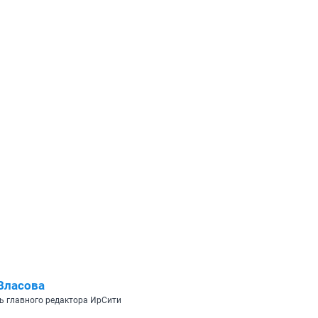
Власова
ь главного редактора ИрСити