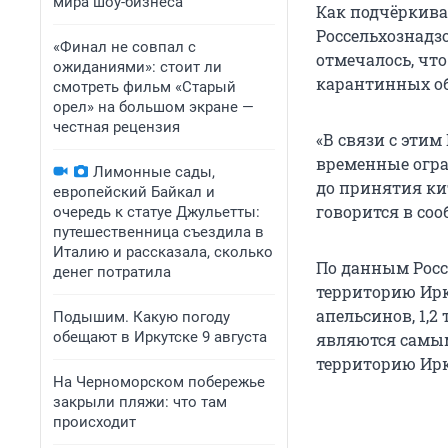
мира шоу-бизнеса
Как подчёркива
Россельхознадз
«Финал не совпал с
отмечалось, чт
ожиданиями»: стоит ли
карантинных об
смотреть фильм «Старый
орел» на большом экране —
честная рецензия
«В связи с этим
временные огра
Лимонные сады,
до принятия ки
европейский Байкал и
говорится в со
очередь к статуе Джульетты:
путешественница съездила в
Италию и рассказала, сколько
По данным Россе
денег потратила
территорию Ирк
апельсинов, 1,
Подышим. Какую погоду
обещают в Иркутске 9 августа
являются самы
территорию Ирк
На Черноморском побережье
закрыли пляжи: что там
происходит