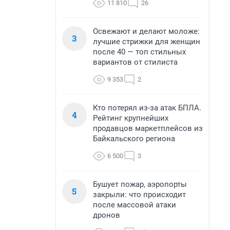
11 810
26
Освежают и делают моложе:
3
лучшие стрижки для женщин
после 40 — топ стильных
вариантов от стилиста
9 353
2
Кто потерял из-за атак БПЛА.
4
Рейтинг крупнейших
продавцов маркетплейсов из
Байкальского региона
6 500
3
Бушует пожар, аэропорты
5
закрыли: что происходит
после массовой атаки
дронов