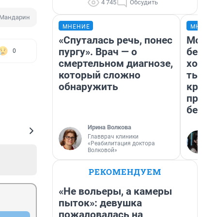
4 745
Обсудить
Мандарин
МНЕНИЕ
МНЕНИ
«Спуталась речь, понес
Мой б
пургу». Врач — о
береж
0
смертельном диагнозе,
хотел
который сложно
тысяч
обнаружить
креди
приех
безоп
Ирина Волкова
Главврач клиники
«Реабилитация доктора
Волковой»
РЕКОМЕНДУЕМ
«Не вольеры, а камеры
пыток»: девушка
пожаловалась на