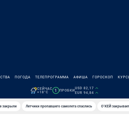
СТВА
ПОГОДА
ТЕЛЕПРОГРАММА
АФИША
ГОРОСКОП
КУРС
USD 82,17
СЕЙЧАС
1
ПРОБКИ
+18°C
EUR 94,84
е закрыли
Летчики пропавшего самолета спаслись
О`КЕЙ закрывает