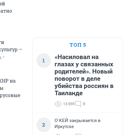
ей
ратно
ти
ТОП 5
культур –
«Насиловал на
 -
1
глазах у связанных
родителей». Новый
поворот в деле
КНР на
убийства россиян в
ны
Таиланде
трусовые
13 859
8
О`КЕЙ закрывается в
2
Иркутске