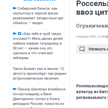
Россель
Сибирский Бэнкси: как
ввоз ци
скульптор в черной маске
развешивает загадочные арт-
объекты — видео
Ограничения
«Как тебя в гроб такую
9 января 2020, 15:40
положат?» Мать двоих детей
набила первую татуировку в
50 лет — зачем она это
Написать
сделала и что отвечает
хейтерам
Такое бывает раз в жизни: 12
августа произойдут три редких
астрономических явления
Россельхознадз
Прохор Шаляпин влюбился
культур из Кит
по-настоящему, а Ваня
регионального 
Дмитриенко попал в Книгу
рекордов России: новости из