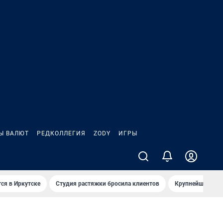
Ы ВАЛЮТ
РЕДКОЛЛЕГИЯ
ZODY
ИГРЫ
ся в Иркутске
Студия растяжки бросила клиентов
Крупнейшие про