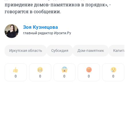
приведение домов-памятников в порядок», -
говорится в сообщении.
Зоя Кузнецова
главный редактор Ирсити.Ру
Иркутская область
Субсидия
Дом-памятник
Капитал
0
0
0
0
0