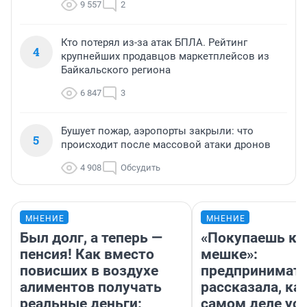
9 557
2
Кто потерял из-за атак БПЛА. Рейтинг
4
крупнейших продавцов маркетплейсов из
Байкальского региона
6 847
3
Бушует пожар, аэропорты закрыли: что
5
происходит после массовой атаки дронов
4 908
Обсудить
МНЕНИЕ
МНЕНИЕ
Был долг, а теперь —
«Покупаешь ко
пенсия! Как вместо
мешке»:
повисших в воздухе
предпринимат
алиментов получать
рассказала, как
реальные деньги:
самом деле ус