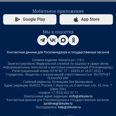
Мобильное приложение
Google Play
App Store
Мы в соцсетях
Контактные данные для Роскомнадзора и государственных органов
Сетевое издание «Ирсити.ру» (18+)
Зарегистрировано Федеральной службой по надзору в сфере связи,
информационных технологий и массовых коммуникаций (Роскомнадзор)
Регистрационный номер ЭЛ № ФС 77 – 83655 от 26.07.2022 г.
Учредитель: Общество с ограниченной ответственностью "ИНТЕРНЕТ
ТЕХНОЛОГИИ"
Главный редактор: Кузнецова Зоя Валерьевна
Адрес редакции: 664022, Россия, г. Иркутск, ул. Советская, стр. 42, пом. 7
(офис 206),
телефон +7 (924) 603 02 71
Электронный адрес редакции:
ircity@shkulev.ru
Контактные данные для Роскомнадзора и государственных органов:
juristnsk@shkulev.ru
Техподдержка:
help@shkulev.ru