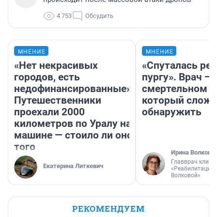
4 753
Обсудить
МНЕНИЕ
МНЕНИЕ
«Нет некрасивых
«Спуталась реч
городов, есть
пургу». Врач — 
недофинансированные».
смертельном д
Путешественники
который слож
проехали 2000
обнаружить
километров по Уралу на
машине — стоило ли оно
того
Ирина Волкова
Главврач клини
Екатерина Литкевич
«Реабилитация 
Волковой»
РЕКОМЕНДУЕМ