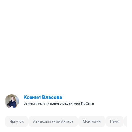
Ксения Власова
Заместитель главного редактора ИрСити
Иркутск
Авиакомпания Ангара
Монголия
Рейс
С