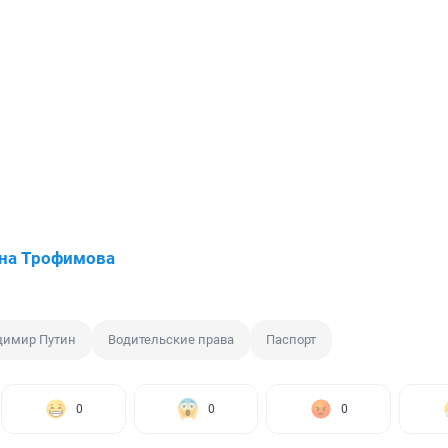
на Трофимова
димир Путин
Водительские права
Паспорт
0
0
0