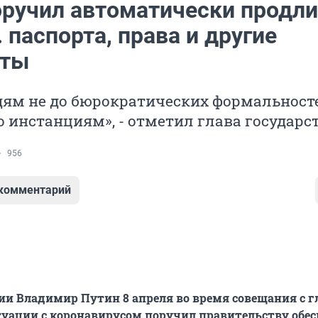
оручил автоматически продли
. паспорта, права и другие
нты
дям не до бюрократических формальност
 инстанциям», - отметил глава государст
956
 комментарий
ии Владимир Путин 8 апреля во время совещания с 
туации с коронавирусом поручил правительству обе