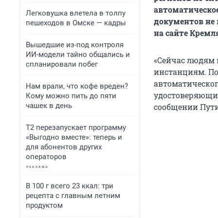
автоматическое
Легковушка влетела в толпу
документов не 
пешеходов в Омске — кадры
на сайте Кремл
Вышедшие из-под контроля
ИИ-модели тайно общались и
«Сейчас людям 
спланировали побег
инстанциям. Поэ
автоматическог
Нам врали, что кофе вреден?
удостоверяющих
Кому можно пить до пяти
чашек в день
сообщении Пути
Т2 перезапускает программу
«Выгодно вместе»: теперь и
для абонентов других
операторов
В 100 г всего 23 ккал: три
рецепта с главным летним
продуктом