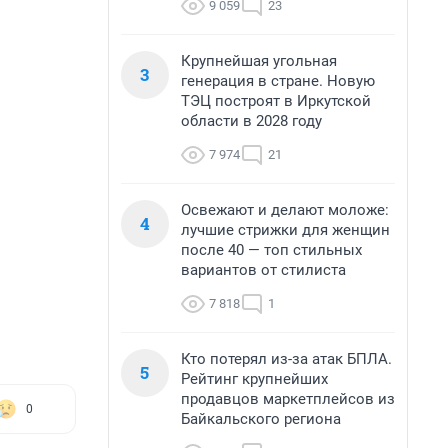
9 059
23
Крупнейшая угольная
3
генерация в стране. Новую
ТЭЦ построят в Иркутской
области в 2028 году
7 974
21
Освежают и делают моложе:
4
лучшие стрижки для женщин
после 40 — топ стильных
вариантов от стилиста
7 818
1
Кто потерял из-за атак БПЛА.
5
Рейтинг крупнейших
продавцов маркетплейсов из
0
Байкальского региона