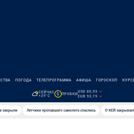
СТВА
ПОГОДА
ТЕЛЕПРОГРАММА
АФИША
ГОРОСКОП
КУРС
USD 80,93
СЕЙЧАС
5
ПРОБКИ
+29°C
EUR 93,19
е закрыли
Летчики пропавшего самолета спаслись
О`КЕЙ закрывает