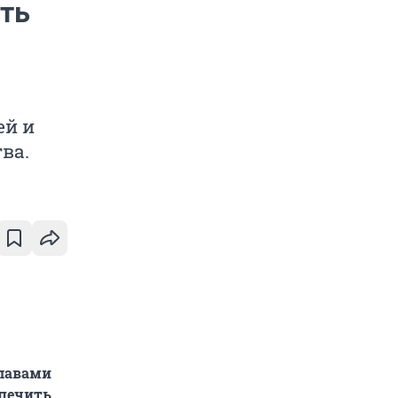
ть
ей и
ва.
главами
спечить