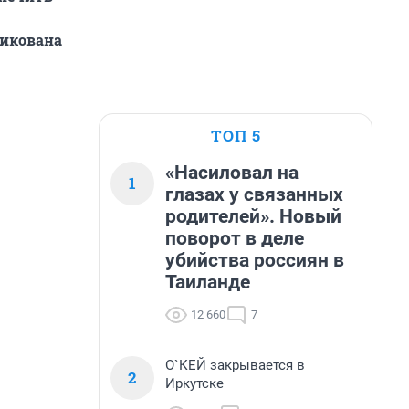
ликована
ТОП 5
«Насиловал на
1
глазах у связанных
родителей». Новый
поворот в деле
убийства россиян в
Таиланде
12 660
7
О`КЕЙ закрывается в
2
Иркутске