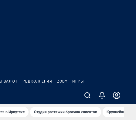
Ы ВАЛЮТ
РЕДКОЛЛЕГИЯ
ZODY
ИГРЫ
ся в Иркутске
Студия растяжки бросила клиентов
Крупнейшие про