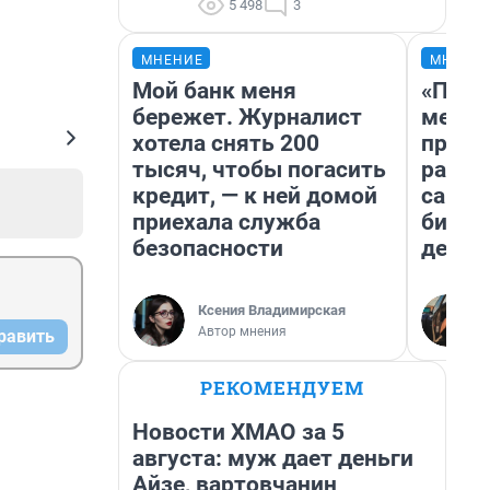
5 498
3
МНЕНИЕ
МНЕНИ
Мой банк меня
«Поку
бережет. Журналист
мешке
хотела снять 200
предп
тысяч, чтобы погасить
расска
кредит, — к ней домой
самом
приехала служба
бизне
безопасности
дешев
Ксения Владимирская
Автор мнения
равить
РЕКОМЕНДУЕМ
Новости ХМАО за 5
августа: муж дает деньги
Айзе, вартовчанин