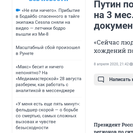
Путин п
«Не ели ничего». Прибытие
на 3 мес
в Бодайбо спасенного в тайге
экипажа Cessna сняли на
докуме
видео — летчики бодро
вышли из Ми-8
«Сейчас лю
Масштабный сбой произошел
хождений по
в Рунете
8 апреля 2020, 21:42
«Макс» бесит и ничего
непонятно? На
«Медиамастерской» 28 августа
Написать
разберем, как работать с
аналитикой в мессенджере
«У меня есть еще пять минут»:
фельдшер скорой — о борьбе
со смертью, самых сложных
вызовах и чувстве
Президент Росс
безысходности
регионов по си