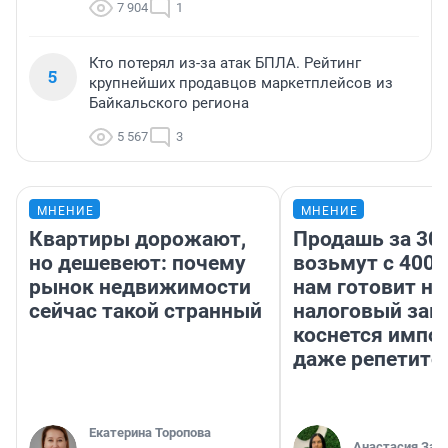
7 904
1
Кто потерял из-за атак БПЛА. Рейтинг
5
крупнейших продавцов маркетплейсов из
Байкальского региона
5 567
3
МНЕНИЕ
МНЕНИЕ
Квартиры дорожают,
Продашь за 300
но дешевеют: почему
возьмут с 4000
рынок недвижимости
нам готовит н
сейчас такой странный
налоговый зако
коснется импор
даже репетито
Екатерина Торопова
Анастасия Зав