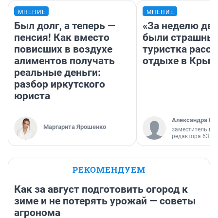
МНЕНИЕ
МНЕНИЕ
Был долг, а теперь —
«За неделю две
пенсия! Как вместо
были страшные
повисших в воздухе
туристка расск
алиментов получать
отдыхе в Крым
реальные деньги:
разбор иркутского
юриста
Александра Ис
Маргарита Ярошенко
заместитель гл
редактора 63.RU
РЕКОМЕНДУЕМ
Как за август подготовить огород к
зиме и не потерять урожай — советы
агронома