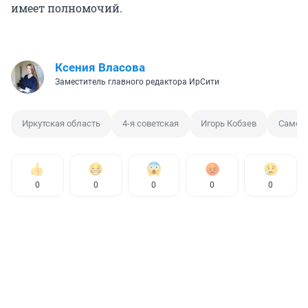
имеет полномочий.
Ксения Власова
Заместитель главного редактора ИрСити
Иркутская область
4-я советская
Игорь Кобзев
Самос
0
0
0
0
0